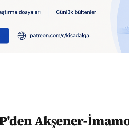
ğlu fotoğrafına: Bizi rahatsız etmez
P'den Akşener-İmamo