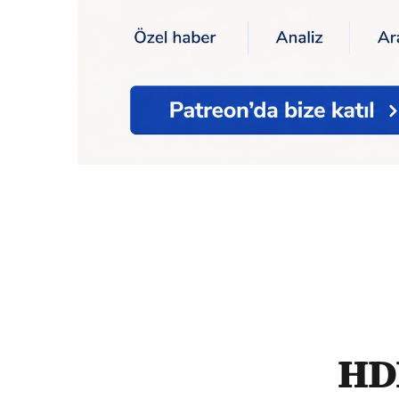
Ana Sayfa
Politika
HDP'den Akşener-İmamo
HD