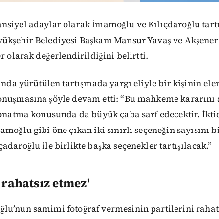
siyel adaylar olarak İmamoğlu ve Kılıçdaroğlu tartı
ükşehir Belediyesi Başkanı Mansur Yavaş ve Akşener 
r olarak değerlendirildiğini belirtti.
sında yürütülen tartışmada yargı eliyle bir kişinin el
onuşmasına şöyle devam etti: “Bu mahkeme kararını a
ı onatma konusunda da büyük çaba sarf edecektir. İkt
amoğlu gibi öne çıkan iki sınırlı seçeneğin sayısını bi
adaroğlu ile birlikte başka seçenekler tartışılacak.”
i rahatsız etmez'
lu’nun samimi fotoğraf vermesinin partilerini rahat