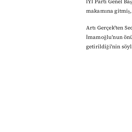
İYİ Parti Genel Ba
makamına gitmiş, s
Artı Gerçek'ten Se
İmamoğlu’nun önünü
getirildiği'nin söyl