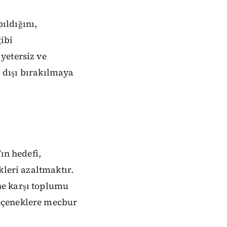
ıldığını,
gibi
yetersiz ve
m dışı bırakılmaya
ın hedefi,
kleri azaltmaktır.
ne karşı toplumu
eçeneklere mecbur