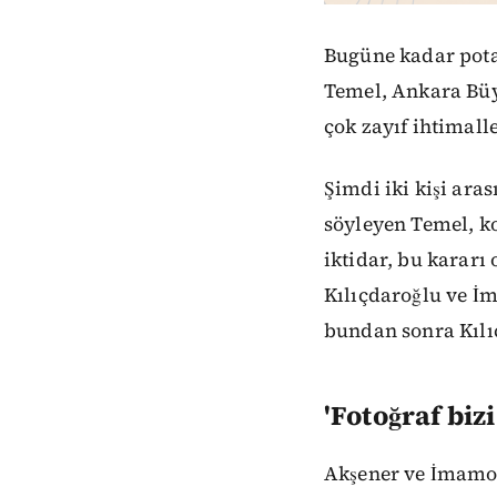
Bugüne kadar potan
Temel, Ankara Büy
çok zayıf ihtimalle
Şimdi iki kişi ara
söyleyen Temel, k
iktidar, bu karar
Kılıçdaroğlu ve İm
bundan sonra Kılıç
'Fotoğraf biz
Akşener ve İmamoğ