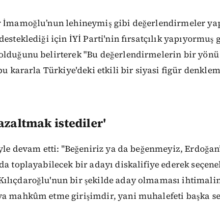
r İmamoğlu’nun lehineymiş gibi değerlendirmeler yap
esteklediği için İYİ Parti'nin fırsatçılık yapıyormuş 
olduğunu belirterek "Bu değerlendirmelerin bir yönü 
 bu kararla Türkiye'deki etkili bir siyasi figür denkle
azaltmak istediler'
öyle devam etti: "Beğeniriz ya da beğenmeyiz, Erdoğan’
da toplayabilecek bir adayı diskalifiye ederek seçene
ılıçdaroğlu'nun bir şekilde aday olmaması ihtimali
ya mahkûm etme girişimdir, yani muhalefeti başka s