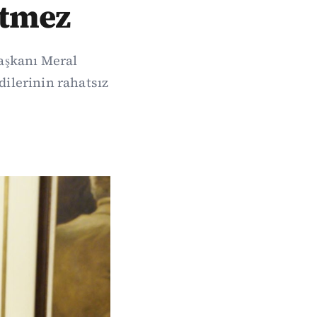
etmez
aşkanı Meral
dilerinin rahatsız