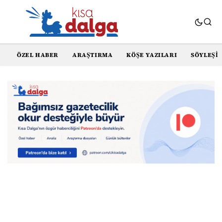
ÖZEL HABER
ARAŞTIRMA
KÖŞE YAZILARI
SÖYLEŞI