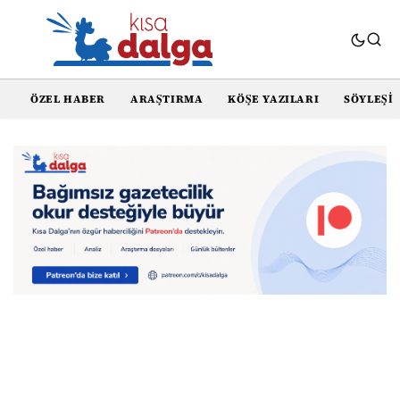
ÖZEL HABER
ARAŞTIRMA
KÖŞE YAZILARI
SÖYLEŞI