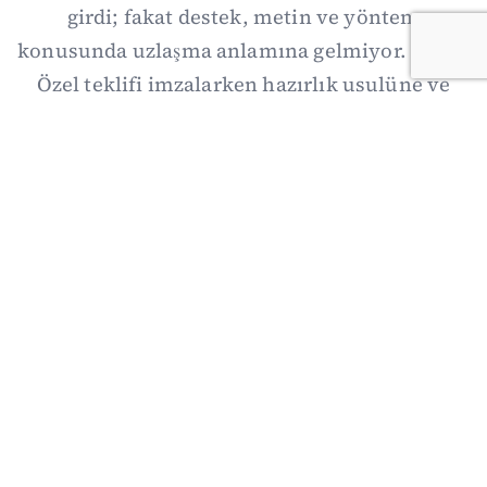
girdi; fakat destek, metin ve yöntem
konusunda uzlaşma anlamına gelmiyor. Özgür
Özel teklifi imzalarken hazırlık usulüne ve
demokratikleşme başlıklarının dışarıda
bırakılmasına şerh düştü. Asıl eşik cuma
günkü komisyon: On iki maddelik erteleme
mekanizmasının kimleri, hangi koşulla ve ne
zaman kapsayacağı orada somutlaşacak.
06/08/2026 19:41
·