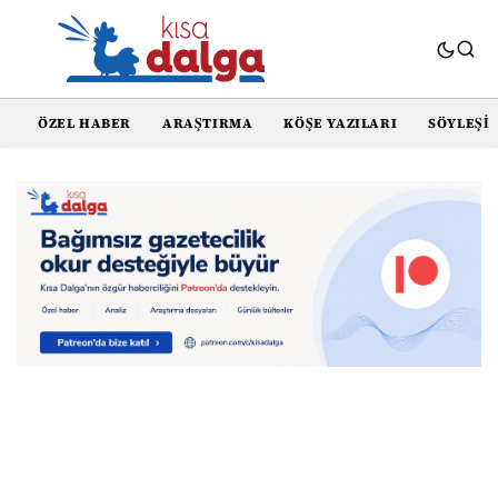
ÖZEL HABER
ARAŞTIRMA
KÖŞE YAZILARI
SÖYLEŞI