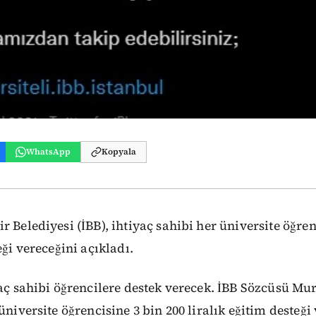
WhatsApp
Kopyala
r Belediyesi (İBB), ihtiyaç sahibi her üniversite öğren
eği vereceğini açıkladı.
yaç sahibi öğrencilere destek verecek. İBB Sözcüsü Mu
üniversite öğrencisine 3 bin 200 liralık eğitim desteği 