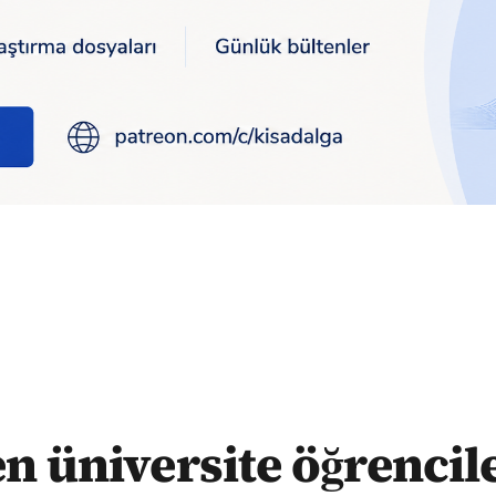
e 3 bin 200 liralık eğitim desteği
n üniversite öğrencil