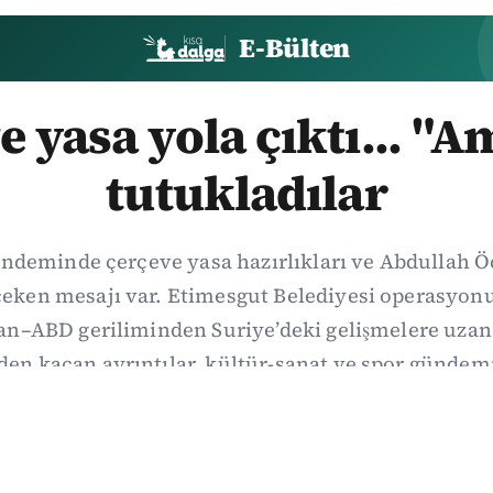
E-Bülten
e yasa yola çıktı... "A
tutukladılar
ndeminde çerçeve yasa hazırlıkları ve Abdullah Ö
t çeken mesajı var. Etimesgut Belediyesi operasy
ran–ABD geriliminden Suriye’deki gelişmelere uza
den kaçan ayrıntılar, kültür-sanat ve spor gündemi
ily’de derledik. 3 Ağustos’un kapsamlı haber özet
03/08/2026 18:27
·