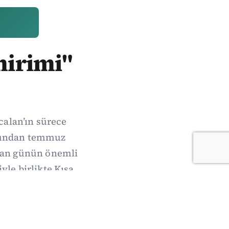
mirimi"
calan’ın sürece
onundan temmuz
nan günün önemli
yle birlikte Kısa
i burada.