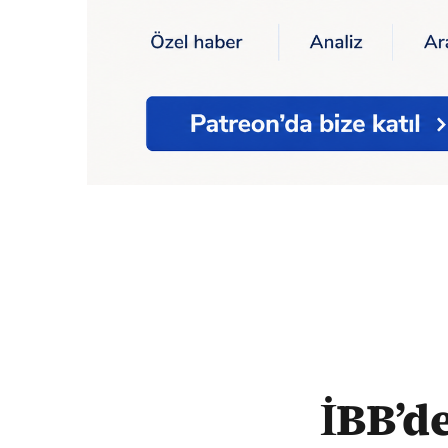
Ana Sayfa
İBB’den üniversite öğrencilerin
İBB’de