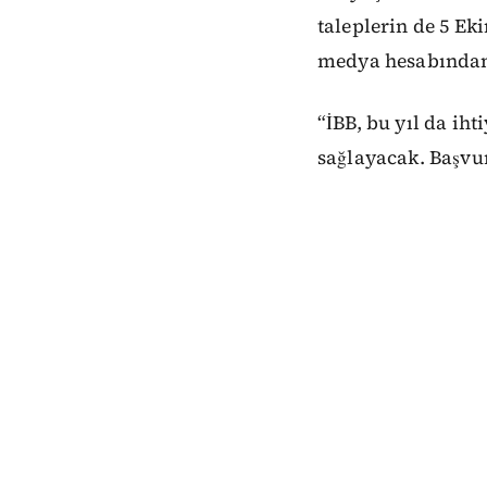
taleplerin de 5 Ek
medya hesabından 
“İBB, bu yıl da iht
sağlayacak. Başvur