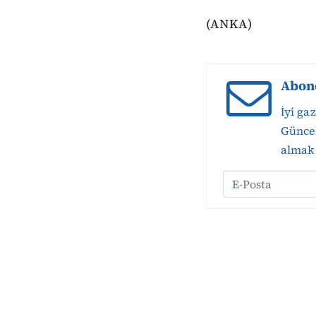
(ANKA)
Abon
İyi ga
Güncel
almak 