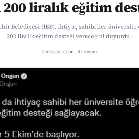
 200 liralık eğitim des
hir Belediyesi (İBB), ihtiyaç sahibi her üniversite 
200 liralık eğitim desteği vereceğini duyurdu.
29/09/2021 07:30
·
1 dk okuma