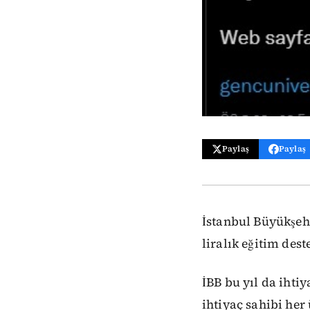
Paylaş
Paylaş
İstanbul Büyükşehi
liralık eğitim dest
İBB bu yıl da ihti
ihtiyaç sahibi her 