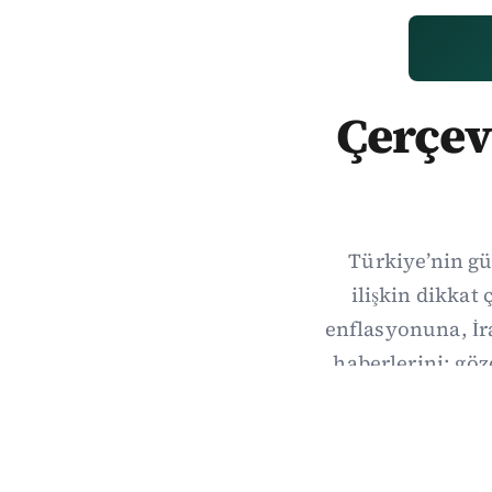
Çerçev
Türkiye’nin gü
ilişkin dikka
enflasyonuna, İ
haberlerini; göz
Dalga Da