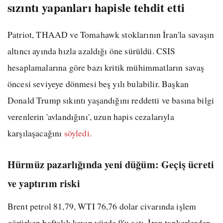
sızıntı yapanları hapisle tehdit etti
Patriot, THAAD ve Tomahawk stoklarının İran'la savaşın
altıncı ayında hızla azaldığı öne sürüldü. CSIS
hesaplamalarına göre bazı kritik mühimmatların savaş
öncesi seviyeye dönmesi beş yılı bulabilir. Başkan
Donald Trump sıkıntı yaşandığını reddetti ve basına bilgi
verenlerin 'avlandığını', uzun hapis cezalarıyla
karşılaşacağını
söyledi.
Hürmüz pazarlığında yeni düğüm: Geçiş ücreti
ve yaptırım riski
Brent petrol 81,79, WTI 76,76 dolar civarında işlem
görürken haftalık kayıp yüzde 9'u aştı. İran tankerlerden