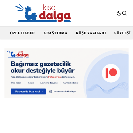
ÖZEL HABER
ARAŞTIRMA
KÖŞE YAZILARI
SÖYLEŞI