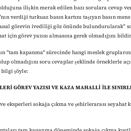
lduğuna ilişkin merak edilen bazı sorulara cevap ver
ı’nın verdiği turkuaz basın kartını taşıyan basın men
usal görevin ivediliği göz önünde bulundurularak” s
hat için görev yazısı almasına gerek olmadığını bildir
ı'nın "tam kapanma" sürecinde hangi meslek grupları
lup olmadığını soru cevaplar şeklinde örneklerle aç
bilgi şöyle:
ERİ GÖREV YAZISI VE KAZA MAHALLİ İLE SINIRL
 ve eksperleri sokağa çıkma ve şehirlerarası seyahat
entaları tam kapanma döneminde sokağa çıkma kısıtl