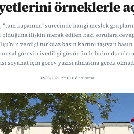
etlerini örneklerle a
ğı, "tam kapanma" sürecinde hangi meslek gruplar
olduğuna ilişkin merak edilen bazı sorulara cevap
lığı’nın verdiği turkuaz basın kartını taşıyan bas
amusal görevin ivediliği göz önünde bulundurular
ası seyahat için görev yazısı almasına gerek olmadı
02/05/2021 22:10
·
6 dk okuma