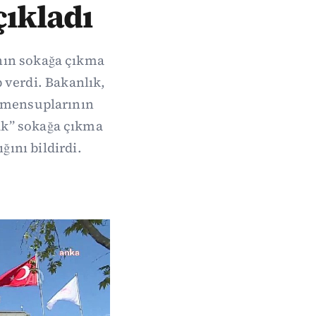
çıkladı
ının sokağa çıkma
 verdi. Bakanlık,
ın mensuplarının
ak” sokağa çıkma
ğını bildirdi.