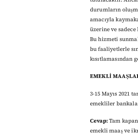
durumların oluşmas
amacıyla kaymakaml
üzerine ve sadece
Bu hizmeti sunmak
bu faaliyetlerle 
kısıtlamasından ge
EMEKLİ MAAŞLARI
3-15 Mayıs 2021 ta
emekliler bankala
Cevap:
Tam kapanma
emekli maaş ve ikr