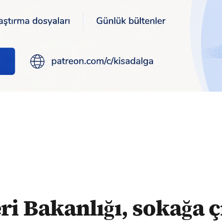
nlığı, sokağa çıkma muafiyetlerini örneklerle açıkladı
eri Bakanlığı, sokağa