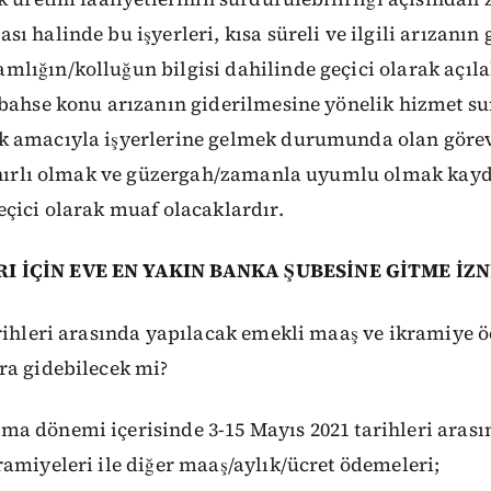
ı halinde bu işyerleri, kısa süreli ve ilgili arızanın
ığın/kolluğun bilgisi dahilinde geçici olarak açıla
 bahse konu arızanın giderilmesine yönelik hizmet su
 amacıyla işyerlerine gelmek durumunda olan görevli
sınırlı olmak ve güzergah/zamanla uyumlu olmak kay
çici olarak muaf olacaklardır.
 İÇİN EVE EN YAKIN BANKA ŞUBESİNE GİTME İZN
rihleri arasında yapılacak emekli maaş ve ikramiye ö
ra gidebilecek mi?
 dönemi içerisinde 3-15 Mayıs 2021 tarihleri arası
amiyeleri ile diğer maaş/aylık/ücret ödemeleri;