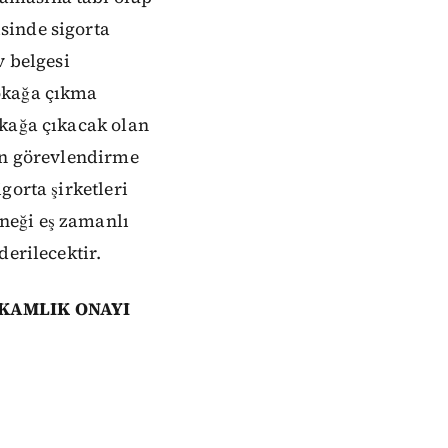
sinde sigorta
v belgesi
okağa çıkma
okağa çıkacak olan
nen görevlendirme
gorta şirketleri
neği eş zamanlı
derilecektir.
KAMLIK ONAYI