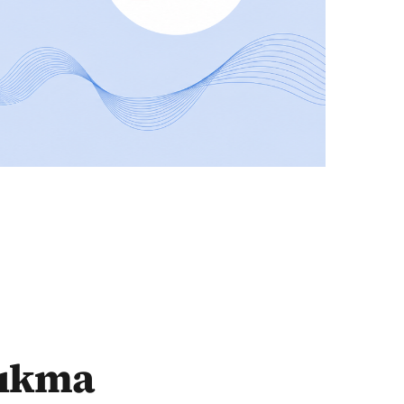
 çıkma