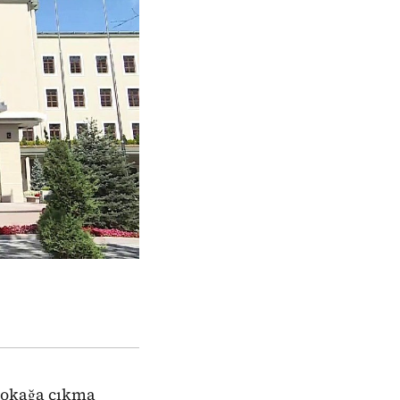
 sokağa çıkma