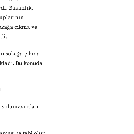
di. Bakanlık,
suplarının
okağa çıkma ve
di.
nın sokağa çıkma
ıkladı. Bu konuda
I
 kısıtlamasından
amasına tabi olup