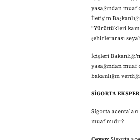
yasağından muaf o
İletişim Başkanlığ
“Yürüttükleri kam
şehirlerarası seya
İçişleri Bakanlığ
yasağından muaf o
bakanlığın verdiği 
SİGORTA EKSPERL
Sigorta acentaları
muaf mıdır?
Cevap:
Sigorta ac