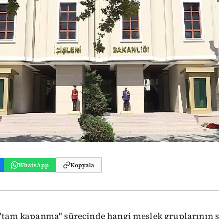
WhatsApp
Kopyala
ı, "tam kapanma" sürecinde hangi meslek gruplarının