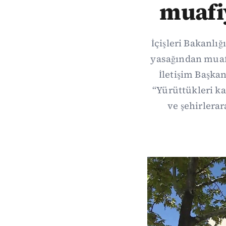
muafiy
İçişleri Bakanlı
yasağından muaf 
İletişim Başkan
“Yürüttükleri k
ve şehirlerar