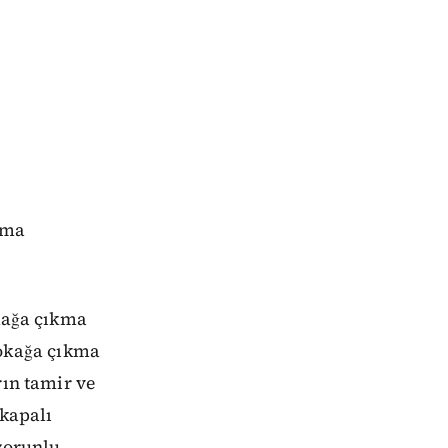
kma
okağa çıkma
okağa çıkma
rın tamir ve
 kapalı
 zorunlu