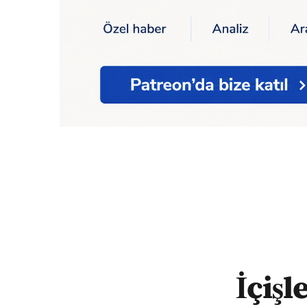
Ana Sayfa
Sağlık
Korona
İçişleri Baka
İçişl