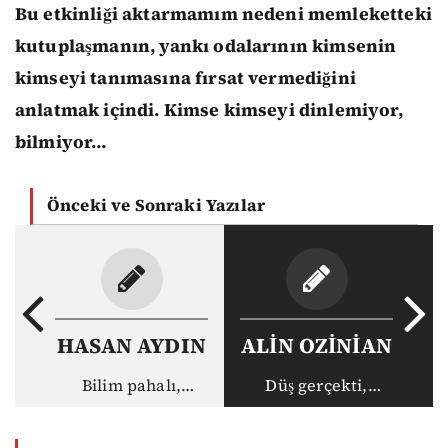
Bu etkinliği aktarmamım nedeni memleketteki
kutuplaşmanın, yankı odalarının kimsenin
kimseyi tanımasına fırsat vermediğini
anlatmak içindi. Kimse kimseyi dinlemiyor,
bilmiyor…
Önceki ve Sonraki Yazılar
HASAN AYDIN
ALİN OZİNİAN
Bilim pahalı,
Düş gerçekti,
akademisyen ucuz:
gerçek haksız
Vakıf