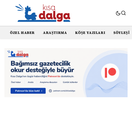
ÖZEL HABER
ARAŞTIRMA
KÖŞE YAZILARI
SÖYLEŞI