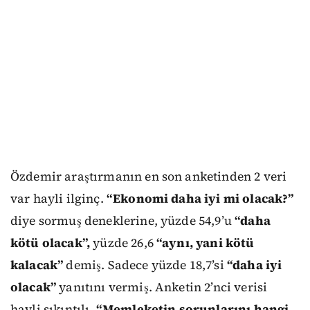
Özdemir araştırmanın en son anketinden 2 veri
var hayli ilginç.
“Ekonomi daha iyi mi olacak?”
diye sormuş deneklerine, yüzde 54,9’u
“daha
kötü olacak”,
yüzde 26,6
“aynı, yani kötü
kalacak”
demiş. Sadece yüzde 18,7’si
“daha iyi
olacak”
yanıtını vermiş. Anketin 2’nci verisi
hayli sıkıntılı.
“Memleketin sorunlarını hangi