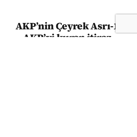
AKP’nin Çeyrek Asrı-1:
AKP’yi kuran itiraz,
Erdoğan’ı yaratan düzen
SEDAT BOZKURT | AKP, 14 Ağustos 2001’de
“lider oligarşisini” sona erdirme, kolektif aklı
ve parti içi demokrasiyi egemen kılma
vaadiyle kuruldu. Ancak daha ilk aylarda
yapılan tüzük değişiklikleri, partinin
gelecekteki lider merkezli yapısının ilk
işaretlerini verdi. Sedat Bozkurt,
kurucularının neredeyse tamamı bugün