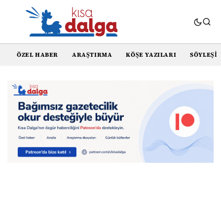
ÖZEL HABER
ARAŞTIRMA
KÖŞE YAZILARI
SÖYLEŞI