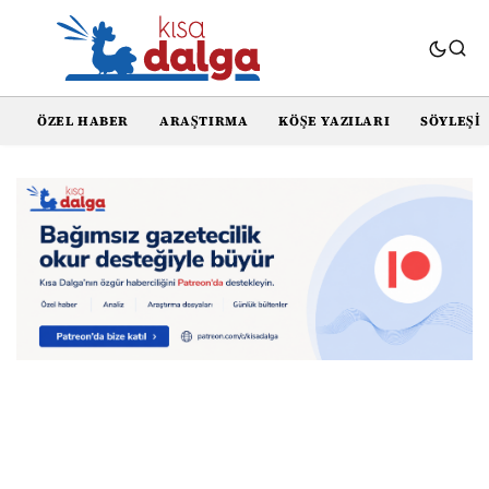
ÖZEL HABER
ARAŞTIRMA
KÖŞE YAZILARI
SÖYLEŞI