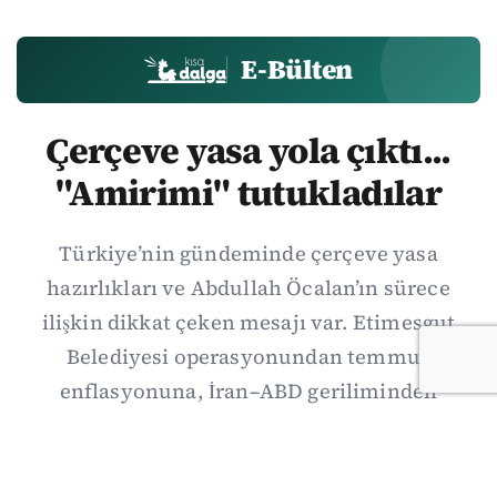
E-Bülten
Çerçeve yasa yola çıktı...
"Amirimi" tutukladılar
Türkiye’nin gündeminde çerçeve yasa
hazırlıkları ve Abdullah Öcalan’ın sürece
ilişkin dikkat çeken mesajı var. Etimesgut
Belediyesi operasyonundan temmuz
enflasyonuna, İran–ABD geriliminden
Suriye’deki gelişmelere uzanan günün önemli
haberlerini; gözden kaçan ayrıntılar, kültür-
sanat ve spor gündemiyle birlikte Kısa Dalga