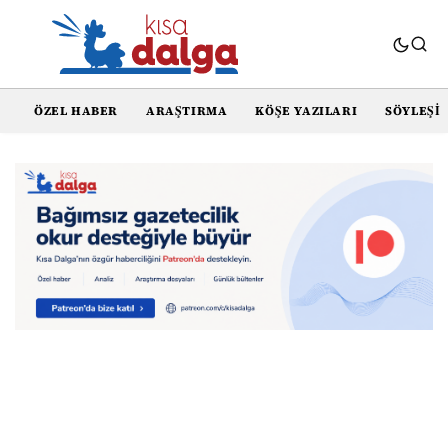
ÖZEL HABER
ARAŞTIRMA
KÖŞE YAZILARI
SÖYLEŞI