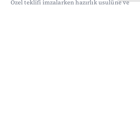
Özel teklifi imzalarken hazırlık usulüne ve
demokratikleşme başlıklarının dışarıda
bırakılmasına şerh düştü. Asıl eşik cuma
günkü komisyon: On iki maddelik erteleme
mekanizmasının kimleri, hangi koşulla ve ne
zaman kapsayacağı orada somutlaşacak.
06/08/2026 19:41
·