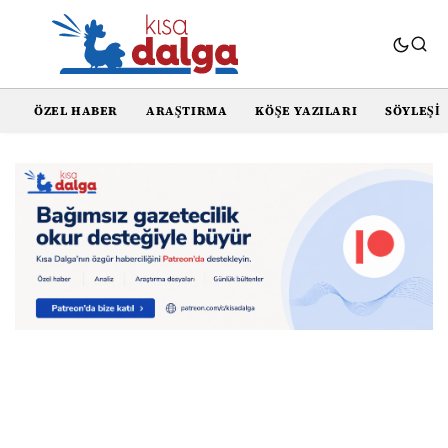
ÖZEL HABER
ARAŞTIRMA
KÖŞE YAZILARI
SÖYLEŞI