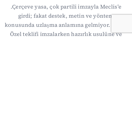
.Çerçeve yasa, çok partili imzayla Meclis'e
girdi; fakat destek, metin ve yöntem
konusunda uzlaşma anlamına gelmiyor. Özgür
Özel teklifi imzalarken hazırlık usulüne ve
demokratikleşme başlıklarının dışarıda
bırakılmasına şerh düştü. Asıl eşik cuma
günkü komisyon: On iki maddelik erteleme
mekanizmasının kimleri, hangi koşulla ve ne
zaman kapsayacağı orada somutlaşacak.
06/08/2026 19:41
·