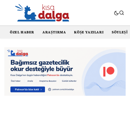
ÖZEL HABER
ARAŞTIRMA
KÖŞE YAZILARI
SÖYLEŞI