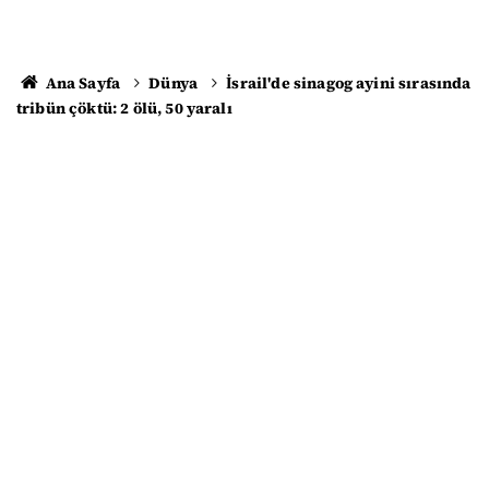
Ana Sayfa
Dünya
İsrail'de sinagog ayini sırasında
tribün çöktü: 2 ölü, 50 yaralı