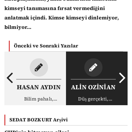
kimseyi tanımasına fırsat vermediğini
anlatmak içindi. Kimse kimseyi dinlemiyor,
bilmiyor…
Önceki ve Sonraki Yazılar
HASAN AYDIN
ALİN OZİNİAN
Bilim pahalı,
Düş gerçekti,
akademisyen ucuz:
gerçek haksız
Vakıf
SEDAT BOZKURT Arşivi
üniversitelerinin
yeni düzeni