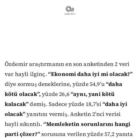
Özdemir araştırmanın en son anketinden 2 veri
var hayli ilginç.
“Ekonomi daha iyi mi olacak?”
diye sormuş deneklerine, yüzde 54,9’u
“daha
kötü olacak”,
yüzde 26,6
“aynı, yani kötü
kalacak”
demiş. Sadece yüzde 18,7’si
“daha iyi
olacak”
yanıtını vermiş. Anketin 2’nci verisi
hayli sıkıntılı.
“Memleketin sorunlarını hangi
parti çözer?”
sorusuna verilen yüzde 57,2 yanıta