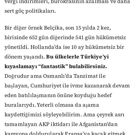
vergi indirimleri, bürokrasinin azalması ve daha
sert göç politikaları.
Bir diğer örnek Belçika, son 15 yılda 2 kez,
birisinde 652 gün diğerinde 541 gün hükümetsiz
yönetildi. Hollanda’da ise 10 ay hükümetsiz bir
dönem yaşandı.
Bu ülkelerle Türkiye’yi
kıyaslamayı “fantastik” bulabilirsiniz.
Doğrudur ama Osmanlı’da Tanzimat ile
başlayan, Cumhuriyet ile ivme kazanarak devam
eden batılılaşmanın önüne koyduğu hedef
buralarıydı. Yeterli olmasa da aşama
kaydettiğimizi söyleyebilirim. Ama çeyrek asrı
tamamlayan AKP iktidarı ile Afganistan’dan
kamyona doldurularak Fransa’ya kaçak gitmek