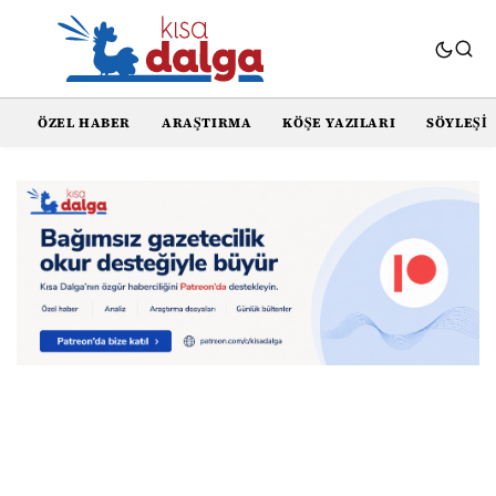
ÖZEL HABER
ARAŞTIRMA
KÖŞE YAZILARI
SÖYLEŞI