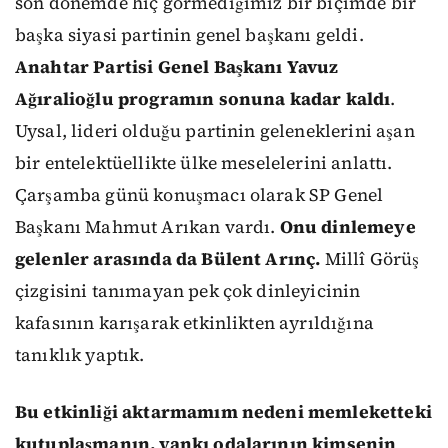
son dönemde hiç görmediğimiz bir biçimde bir
başka siyasi partinin genel başkanı geldi.
Anahtar Partisi Genel Başkanı Yavuz
Ağıralioğlu programın sonuna kadar kaldı
.
Uysal, lideri olduğu partinin geleneklerini aşan
bir entelektüellikte ülke meselelerini anlattı.
Çarşamba günü konuşmacı olarak SP Genel
Başkanı Mahmut Arıkan vardı.
Onu dinlemeye
gelenler arasında da Bülent Arınç.
Millî Görüş
çizgisini tanımayan pek çok dinleyicinin
kafasının karışarak etkinlikten ayrıldığına
tanıklık yaptık.
Bu etkinliği aktarmamım nedeni memleketteki
kutuplaşmanın, yankı odalarının kimsenin