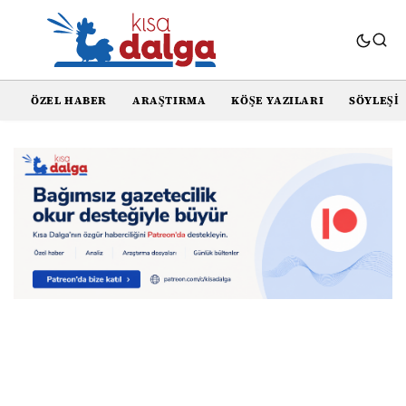
ÖZEL HABER
ARAŞTIRMA
KÖŞE YAZILARI
SÖYLEŞI