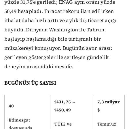
yüzde 31,75’e geriledi; ENAG aynı oranı yüzde
50,49 hesapladı. İhracat rekoru ilan edilirken
ithalat daha hızlı arttı ve aylık dış ticaret açığı
büyüdü. Dünyada Washington ile Tahran,
başlayıp başlamadığı bile tartışmalı bir
müzakereyi konuşuyor. Bugünün satır arası:
gerileyen göstergeler ile sertleşen gündelik
deneyim arasındaki mesafe.
BUGÜNÜN ÜÇ SAYISI
%31,75 ↔
7,3 milyar
40
%50,49
$
Etimesgut
TÜİK ve
Temmuz
dosyasında