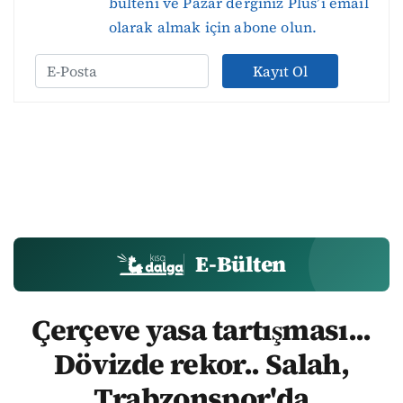
bülteni ve Pazar derginiz Plus’ı email
olarak almak için abone olun.
Kayıt Ol
E-Bülten
Çerçeve yasa tartışması...
Dövizde rekor.. Salah,
Trabzonspor'da