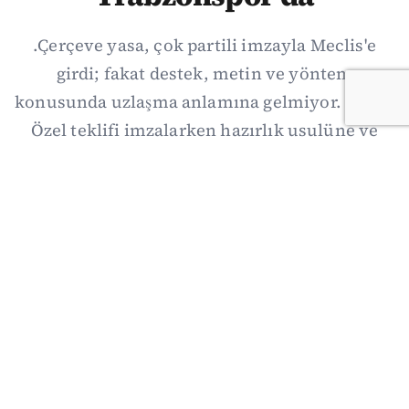
.Çerçeve yasa, çok partili imzayla Meclis'e
girdi; fakat destek, metin ve yöntem
konusunda uzlaşma anlamına gelmiyor. Özgür
Özel teklifi imzalarken hazırlık usulüne ve
demokratikleşme başlıklarının dışarıda
bırakılmasına şerh düştü. Asıl eşik cuma
günkü komisyon: On iki maddelik erteleme
mekanizmasının kimleri, hangi koşulla ve ne
zaman kapsayacağı orada somutlaşacak.
06/08/2026 19:41
·