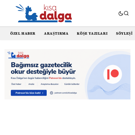
ÖZEL HABER
ARAŞTIRMA
KÖŞE YAZILARI
SÖYLEŞI