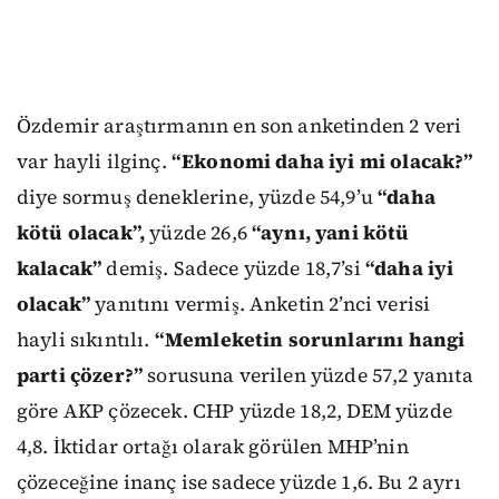
Özdemir araştırmanın en son anketinden 2 veri
var hayli ilginç.
“Ekonomi daha iyi mi olacak?”
diye sormuş deneklerine, yüzde 54,9’u
“daha
kötü olacak”,
yüzde 26,6
“aynı, yani kötü
kalacak”
demiş. Sadece yüzde 18,7’si
“daha iyi
olacak”
yanıtını vermiş. Anketin 2’nci verisi
hayli sıkıntılı.
“Memleketin sorunlarını hangi
parti çözer?”
sorusuna verilen yüzde 57,2 yanıta
göre AKP çözecek. CHP yüzde 18,2, DEM yüzde
4,8. İktidar ortağı olarak görülen MHP’nin
çözeceğine inanç ise sadece yüzde 1,6. Bu 2 ayrı