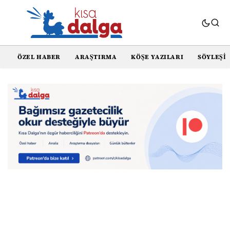
ÖZEL HABER
ARAŞTIRMA
KÖŞE YAZILARI
SÖYLEŞI