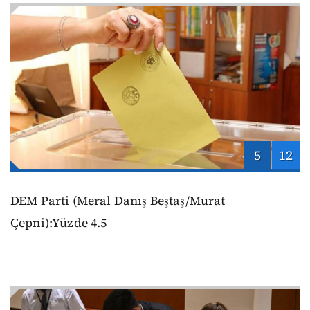
5
12
DEM Parti (Meral Danış Beştaş/Murat
Çepni):Yüzde 4.5