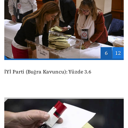
6
12
İYİ Parti (Buğra Kavuncu): Yüzde 3.6