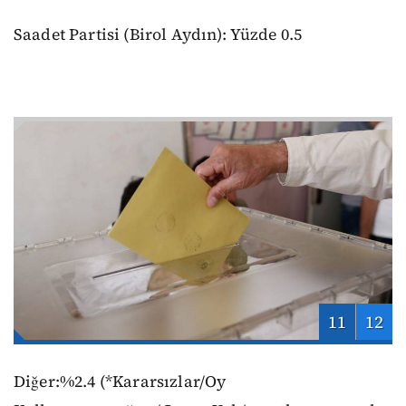
Saadet Partisi (Birol Aydın): Yüzde 0.5
11
12
Diğer:%2.4 (*Kararsızlar/Oy