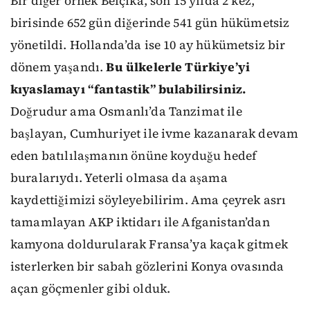
Bir diğer örnek Belçika, son 15 yılda 2 kez,
birisinde 652 gün diğerinde 541 gün hükümetsiz
yönetildi. Hollanda’da ise 10 ay hükümetsiz bir
dönem yaşandı.
Bu ülkelerle Türkiye’yi
kıyaslamayı “fantastik” bulabilirsiniz.
Doğrudur ama Osmanlı’da Tanzimat ile
başlayan, Cumhuriyet ile ivme kazanarak devam
eden batılılaşmanın önüne koyduğu hedef
buralarıydı. Yeterli olmasa da aşama
kaydettiğimizi söyleyebilirim. Ama çeyrek asrı
tamamlayan AKP iktidarı ile Afganistan’dan
kamyona doldurularak Fransa’ya kaçak gitmek
isterlerken bir sabah gözlerini Konya ovasında
açan göçmenler gibi olduk.