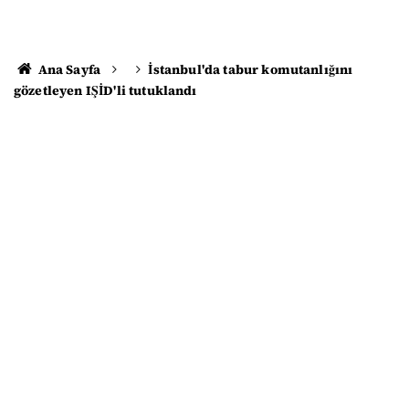
Ana Sayfa
İstanbul'da tabur komutanlığını
gözetleyen IŞİD'li tutuklandı