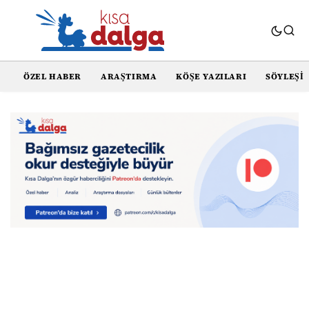
ÖZEL HABER
ARAŞTIRMA
KÖŞE YAZILARI
SÖYLEŞI