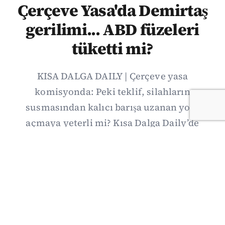
Çerçeve Yasa'da Demirtaş
gerilimi... ABD füzeleri
tüketti mi?
KISA DALGA DAILY | Çerçeve yasa
komisyonda: Peki teklif, silahların
susmasından kalıcı barışa uzanan yolu
açmaya yeterli mi? Kısa Dalga Daily’de
düzenlemenin kapsamını Kuzey İrlanda
deneyimiyle karşılaştırıyor; Kuşadası
operasyonundan yeni savunma ittifakına,
akaryakıt zammından Hürmüz pazarlığına
uzanan günün önemli gelişmelerini ve gözden
kaçan ayrıntıları derliyoruz.