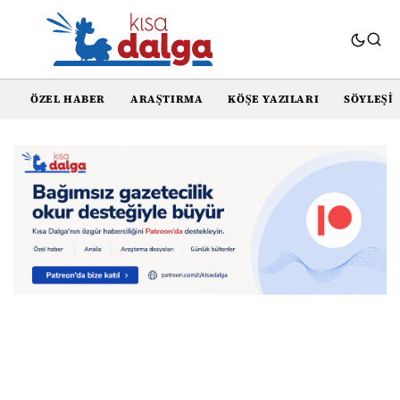
ÖZEL HABER
ARAŞTIRMA
KÖŞE YAZILARI
SÖYLEŞI