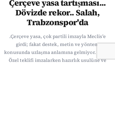
Çerçeve yasa tartışması...
Dövizde rekor.. Salah,
Trabzonspor'da
.Çerçeve yasa, çok partili imzayla Meclis'e
girdi; fakat destek, metin ve yöntem
konusunda uzlaşma anlamına gelmiyor. Özgür
Özel teklifi imzalarken hazırlık usulüne ve
demokratikleşme başlıklarının dışarıda
bırakılmasına şerh düştü. Asıl eşik cuma
günkü komisyon: On iki maddelik erteleme
mekanizmasının kimleri, hangi koşulla ve ne
zaman kapsayacağı orada somutlaşacak.
06/08/2026 19:41
·