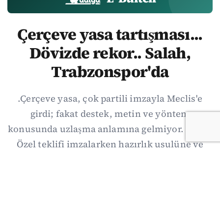
Çerçeve yasa tartışması...
Dövizde rekor.. Salah,
Trabzonspor'da
.Çerçeve yasa, çok partili imzayla Meclis'e
girdi; fakat destek, metin ve yöntem
konusunda uzlaşma anlamına gelmiyor. Özgür
Özel teklifi imzalarken hazırlık usulüne ve
demokratikleşme başlıklarının dışarıda
bırakılmasına şerh düştü. Asıl eşik cuma
günkü komisyon: On iki maddelik erteleme
mekanizmasının kimleri, hangi koşulla ve ne