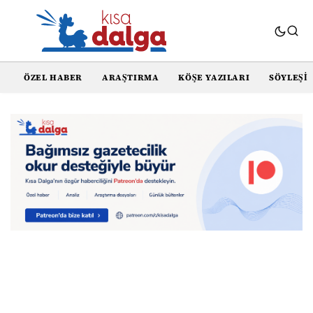
ÖZEL HABER
ARAŞTIRMA
KÖŞE YAZILARI
SÖYLEŞI