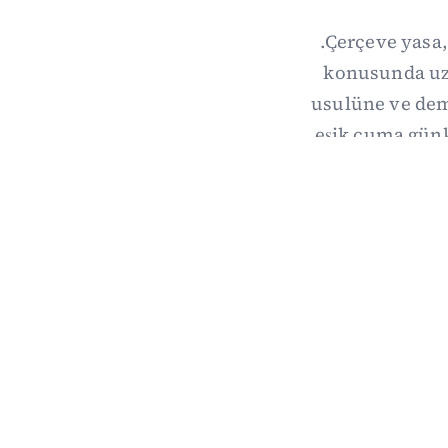
.Çerçeve yasa,
konusunda uzl
usulüne ve demo
eşik cuma gün
hang