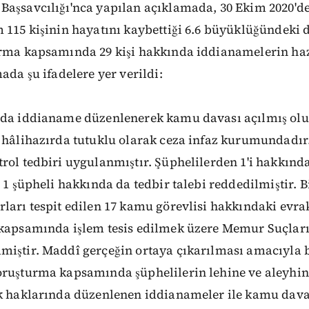
Başsavcılığı'nca yapılan açıklamada, 30 Ekim 2020'
 115 kişinin hayatını kaybettiği 6.6 büyüklüğündeki d
urma kapsamında 29 kişi hakkında iddianamelerin haz
ada şu ifadelere yer verildi:
nda iddianame düzenlenerek kamu davası açılmış olu
 hâlihazırda tutuklu olarak ceza infaz kurumundadır.
rol tedbiri uygulanmıştır. Şüphelilerden 1'i hakkınd
 1 şüpheli hakkında da tedbir talebi reddedilmiştir. Bi
ları tespit edilen 17 kamu görevlisi hakkındaki evrak
 kapsamında işlem tesis edilmek üzere Memur Suçlar
miştir. Maddî gerçeğin ortaya çıkarılması amacıyla b
oruşturma kapsamında şüphelilerin lehine ve aleyhin
k haklarında düzenlenen iddianameler ile kamu daval