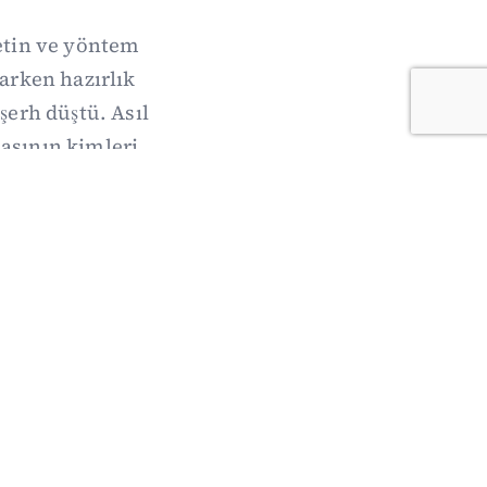
metin ve yöntem
arken hazırlık
şerh düştü. Asıl
sının kimleri,
acak.