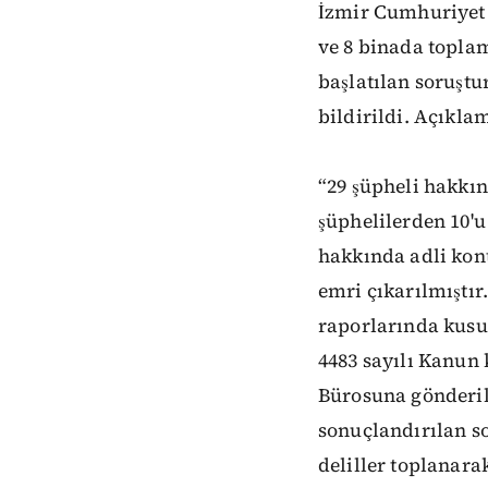
İzmir Cumhuriyet 
ve 8 binada toplam
başlatılan soruşt
bildirildi. Açıklam
“29 şüpheli hakkı
şüphelilerden 10'u
hakkında adli kont
emri çıkarılmıştır.
raporlarında kusur
4483 sayılı Kanun
Bürosuna gönderil
sonuçlandırılan s
deliller toplanara