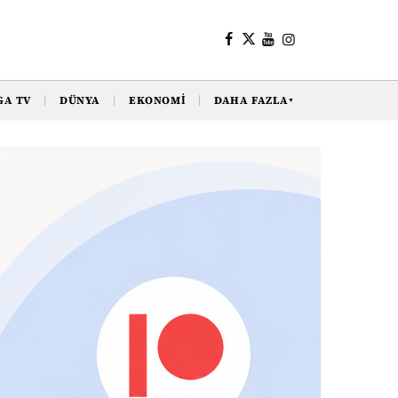
GA TV
DÜNYA
EKONOMI
DAHA FAZLA
▼