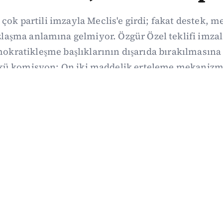
 çok partili imzayla Meclis'e girdi; fakat destek, 
aşma anlamına gelmiyor. Özgür Özel teklifi imzal
kratikleşme başlıklarının dışarıda bırakılmasına 
kü komisyon: On iki maddelik erteleme mekanizma
i koşulla ve ne zaman kapsayacağı orada somutlaş
06/08/2026 19:41
·