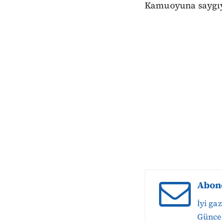
Kamuoyuna saygıy
Abon
İyi ga
Güncel