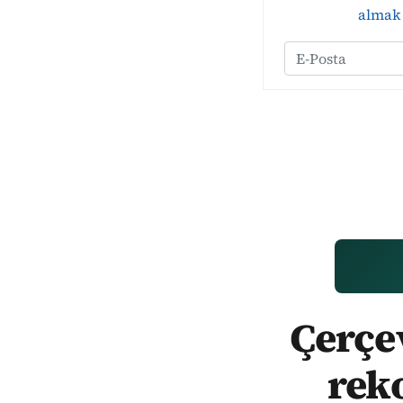
almak 
Çerçev
rek