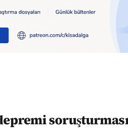
a 29 kişiye dava
depremi soruşturmas