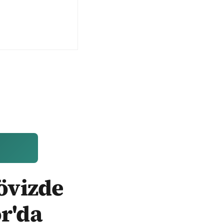
Dövizde
r'da