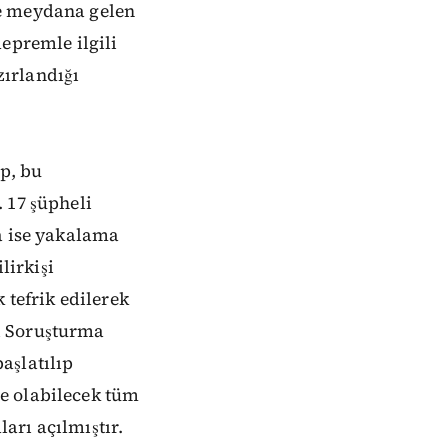
de meydana gelen
epremle ilgili
ırlandığı
p, bu
 17 şüpheli
a ise yakalama
lirkişi
 tefrik edilerek
ı Soruşturma
aşlatılıp
e olabilecek tüm
arı açılmıştır.