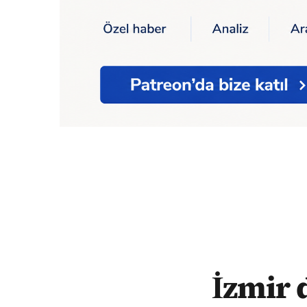
Ana Sayfa
İzmir depremi soruşturmasınd
İzmir 