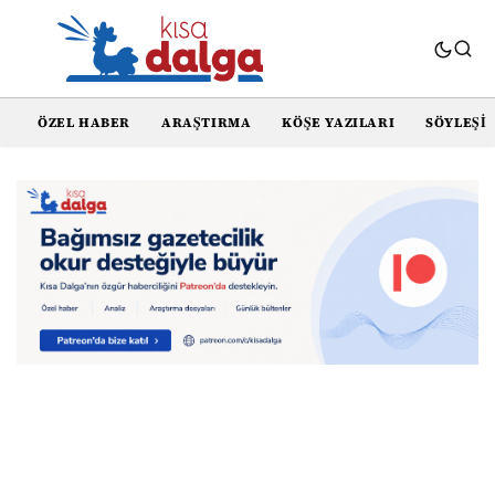
ÖZEL HABER
ARAŞTIRMA
KÖŞE YAZILARI
SÖYLEŞI