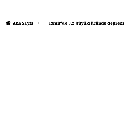
Ana Sayfa
İzmir'de 3.2 büyüklüğünde deprem