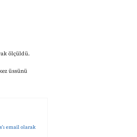
rak ölçüldü.
kez üssünü
s’ı email olarak