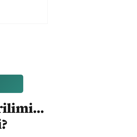
ilimi...
i?