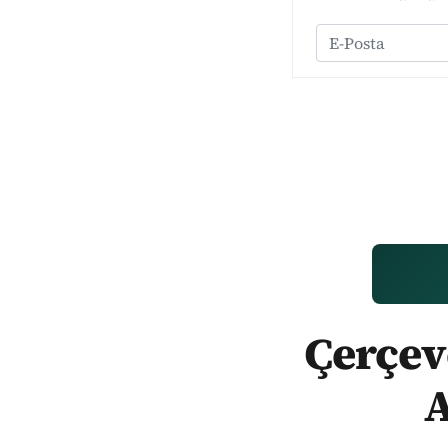
Çerçeve
A