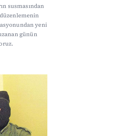
arın susmasından
de düzenlemenin
erasyonundan yeni
 uzanan günün
oruz.