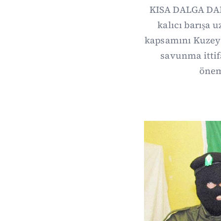
KISA DALGA DAIL
kalıcı barışa 
kapsamını Kuzey 
savunma itti
önem