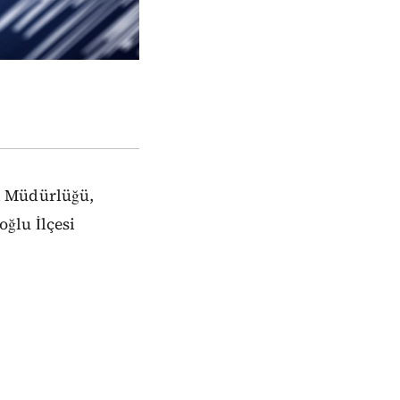
l Müdürlüğü,
ğlu İlçesi