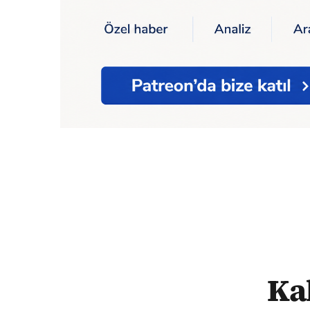
Ana Sayfa
Kahramanmaraş'ta deprem
Ka