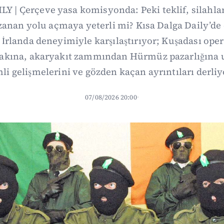
Y | Çerçeve yasa komisyonda: Peki teklif, silahl
uzanan yolu açmaya yeterli mi? Kısa Dalga Daily’
İrlanda deneyimiyle karşılaştırıyor; Kuşadası op
fakına, akaryakıt zammından Hürmüz pazarlığına
li gelişmelerini ve gözden kaçan ayrıntıları derliy
07/08/2026 20:00
·