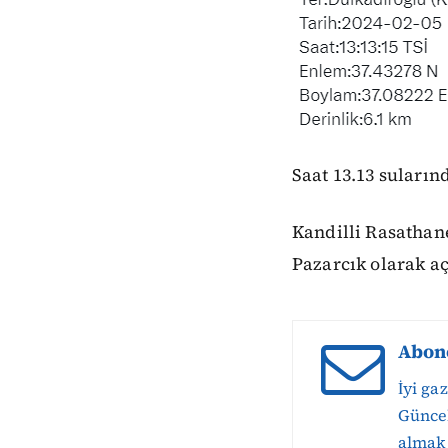
Saat 13.13 suların
Kandilli Rasathan
Pazarcık olarak aç
Abon
İyi ga
Güncel
almak 