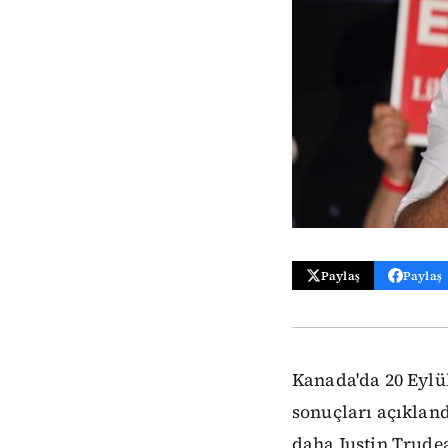
Paylaş
Paylaş
Kanada'da 20 Eylü
sonuçları açıkland
daha Justin Trudea