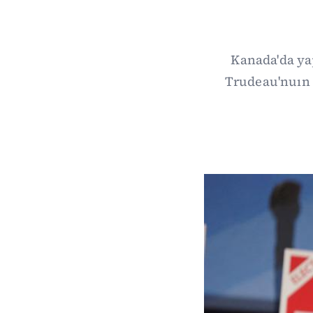
Kanada'da yap
Trudeau'nuın l