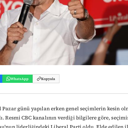
WhatsApp
Kopyala
l Pazar günü yapılan erken genel seçimlerin kesin ol
ı. Resmi CBC kanalının verdiği bilgilere göre, seçimin
u'nun liderliğindeki Liberal Parti oldu. Elde edilen i