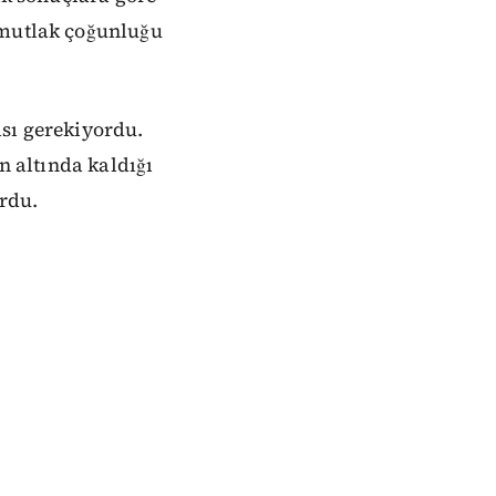
 mutlak çoğunluğu
ası gerekiyordu.
n altında kaldığı
ordu.