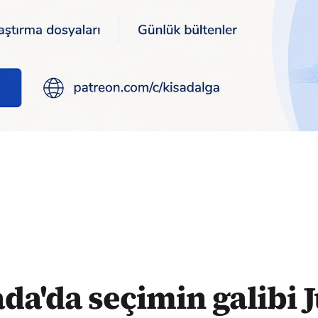
i Justin Trudeau oldu
da'da seçimin galibi J