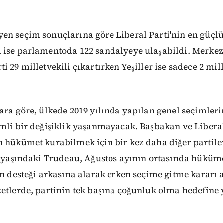
en seçim sonuçlarına göre Liberal Parti'nin en güçlü
 ise parlamentoda 122 sandalyeye ulaşabildi. Merkez
i 29 milletvekili çıkartırken Yeşiller ise sadece 2 mil
ara göre, ülkede 2019 yılında yapılan genel seçimler
mli bir değişiklik yaşanmayacak. Başbakan ve Liberal 
 hükümet kurabilmek için bir kez daha diğer partile
49 yaşındaki Trudeau, Ağustos ayının ortasında hükü
en desteği arkasına alarak erken seçime gitme kararı 
etlerde, partinin tek başına çoğunluk olma hedefine 