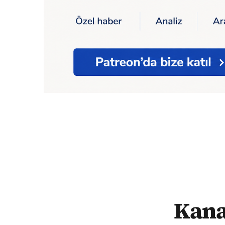
Ana Sayfa
Dünya
Kanada'da seçimin galib
Kana