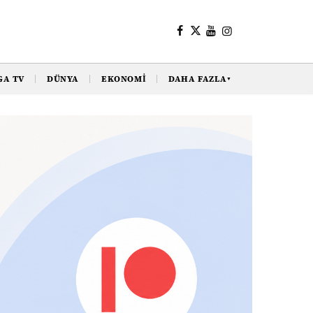
GA TV
DÜNYA
EKONOMI
DAHA FAZLA
▼