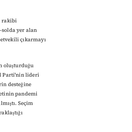
 rakibi
-solda yer alan
letvekili çıkarmayı
in oluşturduğu
Parti'nin lideri
rin desteğine
metinin pandemi
almıştı. Seçim
yaklaştığı