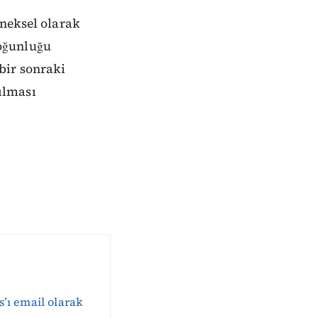
neksel olarak
oğunluğu
bir sonraki
ılması
s’ı email olarak