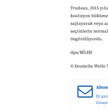
Trudeau, 2015 yıl
koalisyon hükümet
sağlayarak veya a
seçimlerin normal
öngörülüyordu.
dpa/BÖ,HS
© Deutsche Welle 
Abon
İyi ga
Güncel