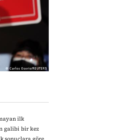
mayan ilk
 galibi bir kez
lk sonuçlara göre