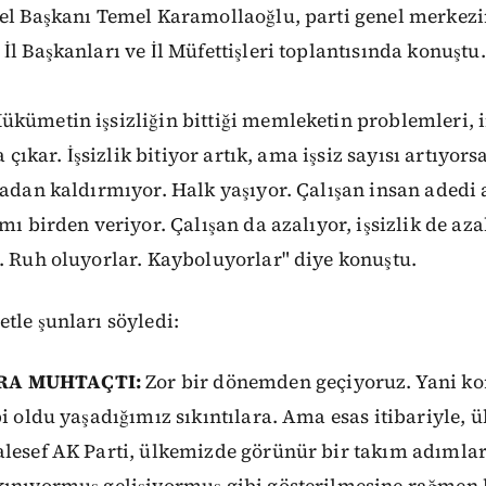
nel Başkanı Temel Karamollaoğlu, parti genel merke
İl Başkanları ve İl Müfettişleri toplantısında konuştu.
ükümetin işsizliğin bittiği memleketin problemleri, 
a çıkar. İşsizlik bitiyor artık, ama işsiz sayısı artıyors
tadan kaldırmıyor. Halk yaşıyor. Çalışan insan adedi a
mı birden veriyor. Çalışan da azalıyor, işsizlik de az
. Ruh oluyorlar. Kayboluyorlar" diye konuştu.
tle şunları söyledi:
RA MUHTAÇTI:
Zor bir dönemden geçiyoruz. Yani ko
bi oldu yaşadığımız sıkıntılara. Ama esas itibariyle, 
alesef AK Parti, ülkemizde görünür bir takım adımlar