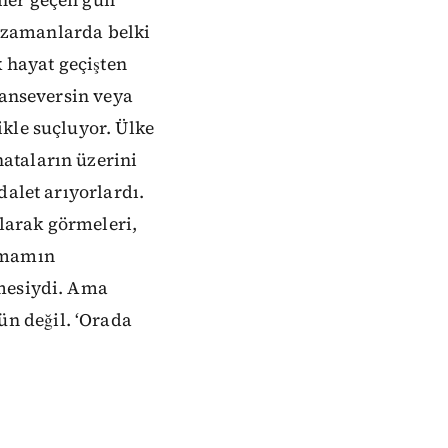
her geçen gün
n zamanlarda belki
 hayat geçişten
tanseversin veya
kle suçluyor. Ülke
ataların üzerini
dalet arıyorlardı.
olarak görmeleri,
timamın
tmesiydi. Ama
n değil. ‘Orada