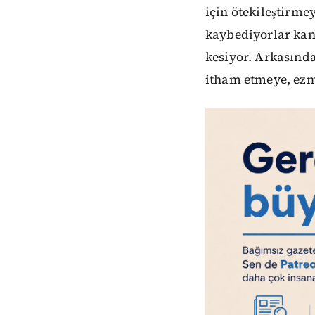
için ötekileştirme
kaybediyorlar kan 
kesiyor. Arkasınd
itham etmeye, ez