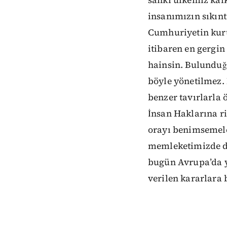
sanki ülkemiz kal
insanımızın sıkınt
Cumhuriyetin kuru
itibaren en gergin
hainsin. Bulunduğu
böyle yönetilmez.
benzer tavırlarla 
İnsan Haklarına ri
orayı benimsemele
memleketimizde de
bugün Avrupa’da y
verilen kararlara