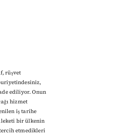
f, rüşvet
uriyetindesiniz,
ade ediliyor. Onun
cağı hizmet
nilen iş tarihe
leketi bir ülkenin
 tercih etmedikleri