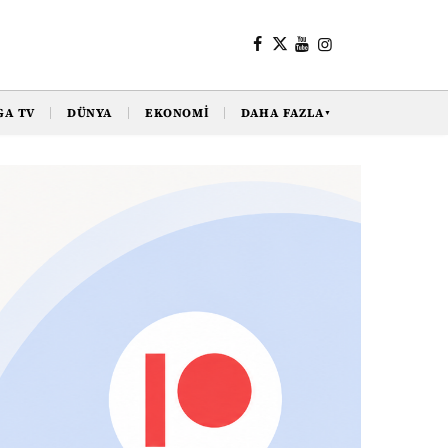
GA TV
DÜNYA
EKONOMI
DAHA FAZLA
▼