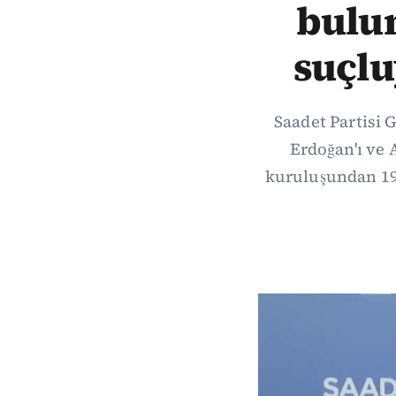
bulun
suçlu
Saadet Partisi
Erdoğan'ı ve 
kuruluşundan 19