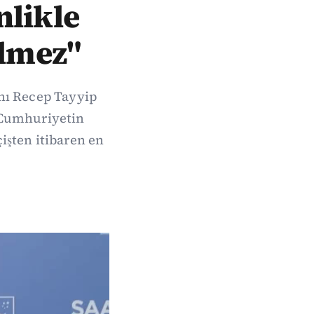
nlikle
ilmez"
nı Recep Tayyip
i Cumhuriyetin
şten itibaren en