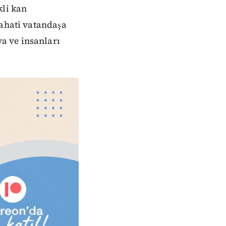
kli kan
bahati vatandaşa
a ve insanları