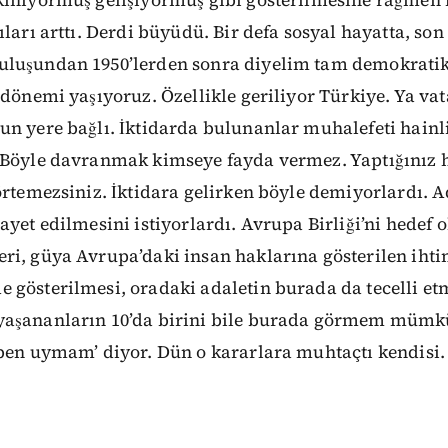
kınıyormuş gelişiyormuş gibi gösterilmesine rağmen 
ıları arttı. Derdi büyüdü. Bir defa sosyal hayatta, so
luşundan 1950’lerden sonra diyelim tam demokratik
 dönemi yaşıyoruz. Özellikle geriliyor Türkiye. Ya va
n yere bağlı. İktidarda bulunanlar muhalefeti hainli
 Böyle davranmak kimseye fayda vermez. Yaptığınız h
örtemezsiniz. İktidara gelirken böyle demiyorlardı. A
ayet edilmesini istiyorlardı. Avrupa Birliği’ni hedef 
ri, güya Avrupa’daki insan haklarına gösterilen ih
 gösterilmesi, oradaki adaletin burada da tecelli e
aşananların 10’da birini bile burada görmem mümkü
 ben uymam’ diyor. Dün o kararlara muhtaçtı kendisi.