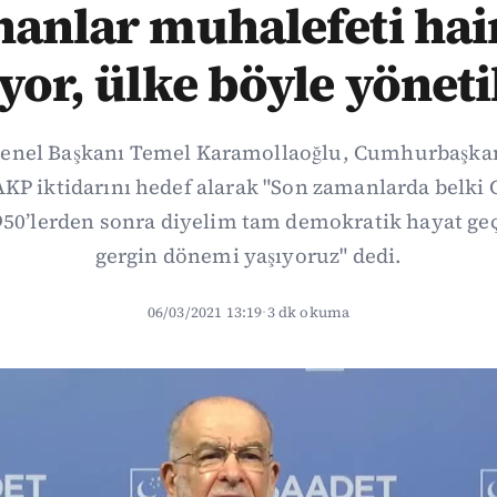
anlar muhalefeti hai
yor, ülke böyle yönet
 Genel Başkanı Temel Karamollaoğlu, Cumhurbaşka
AKP iktidarını hedef alarak "Son zamanlarda belk
50’lerden sonra diyelim tam demokratik hayat geçi
gergin dönemi yaşıyoruz" dedi.
06/03/2021 13:19
·
3 dk okuma