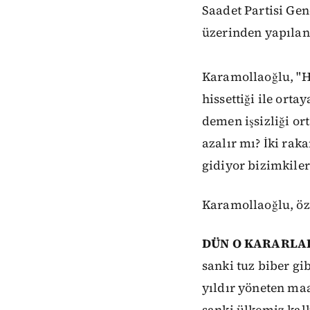
Saadet Partisi Ge
üzerinden yapılan 
Karamollaoğlu, "H
hissettiği ile ortay
demen işsizliği or
azalır mı? İki raka
gidiyor bizimkiler
Karamollaoğlu, öze
DÜN O KARARLA
sanki tuz biber gi
yıldır yöneten ma