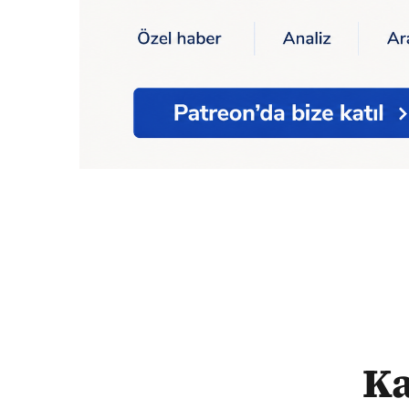
Ana Sayfa
Karamollaoğlu: "İktidarda bul
Ka