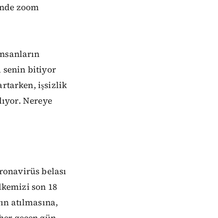
zinde zoom
insanların
a senin bitiyor
rtarken, işsizlik
alıyor. Nereye
ronavirüs belası
ülkemizi son 18
ın atılmasına,