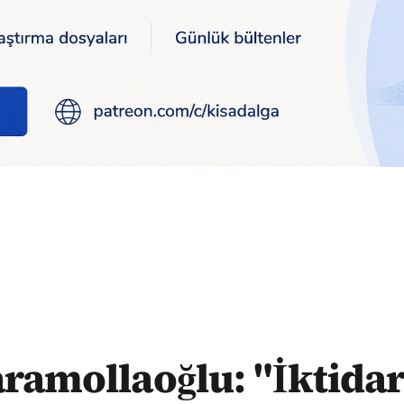
unanlar muhalefeti hainlikle suçluyor, ülke böyle yönetilmez"
ramollaoğlu: "İktida