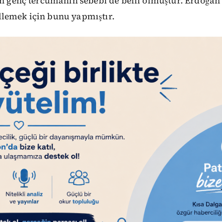
len genç tercümanın sebebi de belli olmuştur. Erdoğa
lemek için bunu yapmıştır.