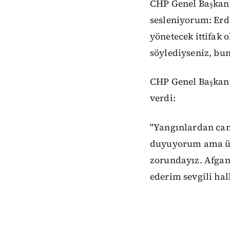
CHP Genel Başkanı
sesleniyorum: Erdo
yönetecek ittifak 
söylediyseniz, bun
CHP Genel Başkanı
verdi:
"Yangınlardan ca
duyuyorum ama ül
zorundayız. Afgan 
ederim sevgili hal