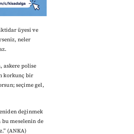
iktidar üyesi ve
yseniz, neler
az.
, askere polise
n korkunç bir
rsun; seçime gel,
yeniden değinmek
 bu meselenin de
z.” (ANKA)