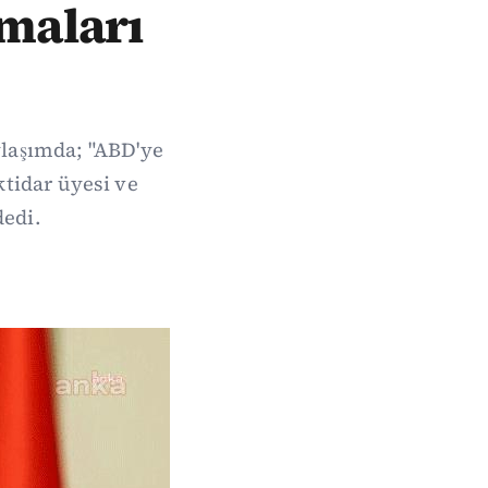
şmaları
ylaşımda; "ABD'ye
ktidar üyesi ve
dedi.