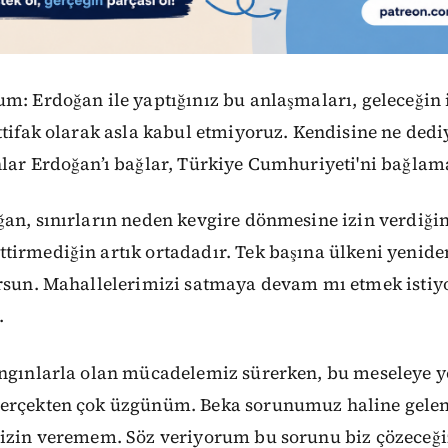
m: Erdoğan ile yaptığınız bu anlaşmaları, geleceğin 
ttifak olarak asla kabul etmiyoruz. Kendisine ne dedi
nlar Erdoğan’ı bağlar, Türkiye Cumhuriyeti'ni bağlam
an, sınırların neden kevgire dönmesine izin verdiğin
tirmediğin artık ortadadır. Tek başına ülkeni yenide
orsun. Mahallelerimizi satmaya devam mı etmek istiyo
.
angınlarla olan mücadelemiz sürerken, bu meseleye 
erçekten çok üzgünüm. Beka sorunumuz haline gelen
 izin veremem. Söz veriyorum bu sorunu biz çözeceği