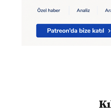
Ana Sayfa
Kılıçdaroğlu'ndan ABD'ye: "Er
Kı