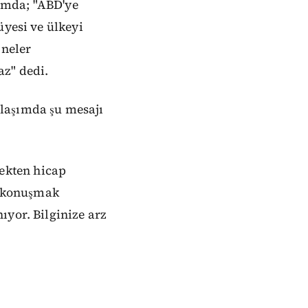
ımda; "ABD'ye
üyesi ve ülkeyi
 neler
az" dedi.
laşımda şu mesajı
ekten hicap
e konuşmak
ıyor. Bilginize arz