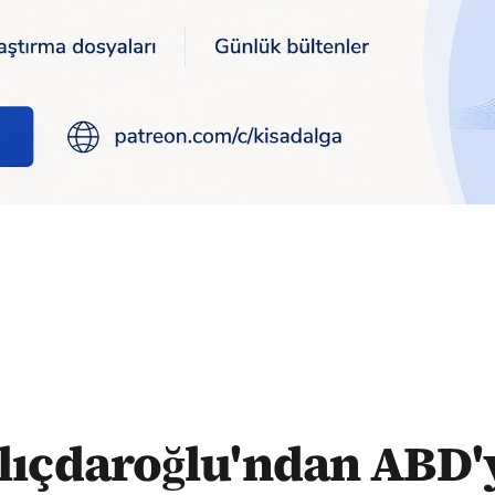
doğan'la yaptığınız anlaşmaları kabul etmiyoruz"
lıçdaroğlu'ndan ABD'