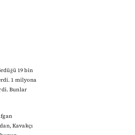
ördüğü 19 bin
erdi. 1 milyona
rdi. Bunlar
Afgan
ndan, Kavakçı