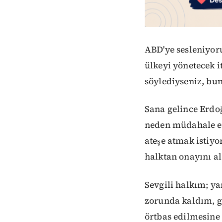
ABD'ye sesleniyoru
ülkeyi yönetecek i
söylediyseniz, bu
Sana gelince Erdoğ
neden müdahale et
ateşe atmak istiy
halktan onayını al
Sevgili halkım; y
zorunda kaldım, g
örtbas edilmesine