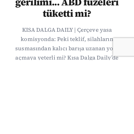
gerilimi... ABD füzeleri
tüketti mi?
KISA DALGA DAILY | Çerçeve yasa
komisyonda: Peki teklif, silahların
susmasından kalıcı barışa uzanan yolu
açmaya yeterli mi? Kısa Dalga Daily’de
düzenlemenin kapsamını Kuzey İrlanda
deneyimiyle karşılaştırıyor; Kuşadası
operasyonundan yeni savunma ittifakına,
akaryakıt zammından Hürmüz pazarlığına
uzanan günün önemli gelişmelerini ve gözden
kaçan ayrıntıları derliyoruz.
07/08/2026 20:00
·