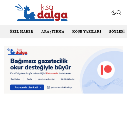
ÖZEL HABER
ARAŞTIRMA
KÖŞE YAZILARI
SÖYLEŞI