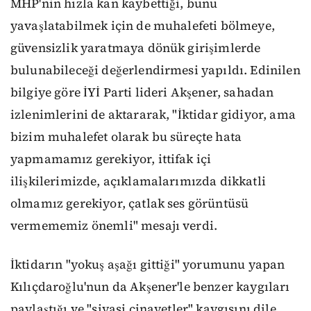
MHP'nin hızla kan kaybettiği, bunu
yavaşlatabilmek için de muhalefeti bölmeye,
güvensizlik yaratmaya dönük girişimlerde
bulunabileceği değerlendirmesi yapıldı. Edinilen
bilgiye göre İYİ Parti lideri Akşener, sahadan
izlenimlerini de aktararak, "İktidar gidiyor, ama
bizim muhalefet olarak bu süreçte hata
yapmamamız gerekiyor, ittifak içi
ilişkilerimizde, açıklamalarımızda dikkatli
olmamız gerekiyor, çatlak ses görüntüsü
vermememiz önemli" mesajı verdi.
İktidarın "yokuş aşağı gittiği" yorumunu yapan
Kılıçdaroğlu'nun da Akşener'le benzer kaygıları
paylaştığı ve "siyasi cinayetler" kaygısını dile