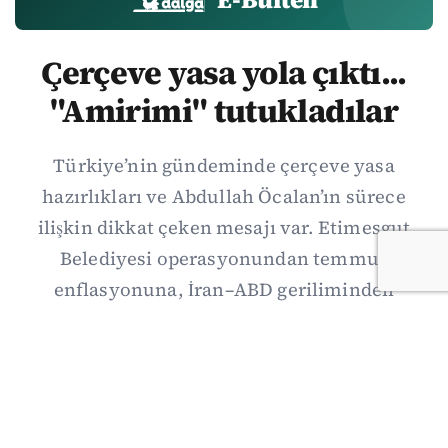
Çerçeve yasa yola çıktı...
"Amirimi" tutukladılar
Türkiye’nin gündeminde çerçeve yasa
hazırlıkları ve Abdullah Öcalan’ın sürece
ilişkin dikkat çeken mesajı var. Etimesgut
Belediyesi operasyonundan temmuz
enflasyonuna, İran–ABD geriliminden
Suriye’deki gelişmelere uzanan günün önemli
haberlerini; gözden kaçan ayrıntılar, kültür-
sanat ve spor gündemiyle birlikte Kısa Dalga
Daily’de derledik. 3 Ağustos’un kapsamlı
haber özeti burada.