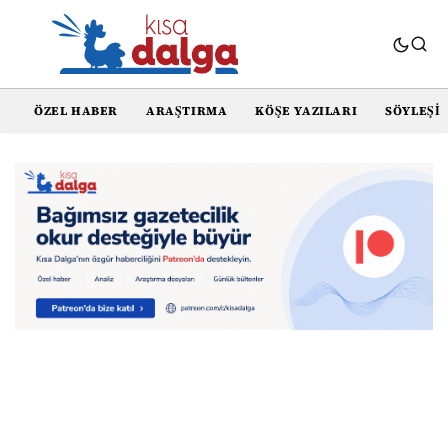
ÖZEL HABER
ARAŞTIRMA
KÖŞE YAZILARI
SÖYLEŞI