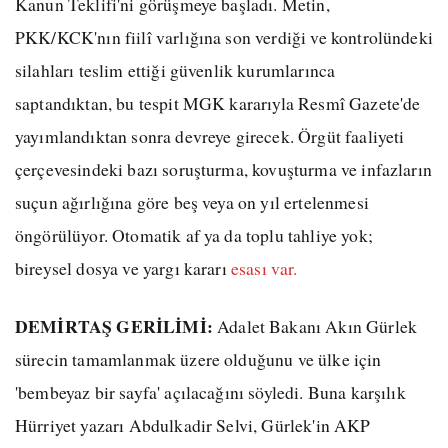
Kanun Teklifi'ni görüşmeye başladı. Metin,
PKK/KCK'nın fiilî varlığına son verdiği ve kontrolündeki
silahları teslim ettiği güvenlik kurumlarınca
saptandıktan, bu tespit MGK kararıyla Resmî Gazete'de
yayımlandıktan sonra devreye girecek. Örgüt faaliyeti
çerçevesindeki bazı soruşturma, kovuşturma ve infazların
suçun ağırlığına göre beş veya on yıl ertelenmesi
öngörülüyor. Otomatik af ya da toplu tahliye yok;
bireysel dosya ve yargı kararı
esası var.
DEMİRTAŞ GERİLİMİ:
Adalet Bakanı Akın Gürlek
sürecin tamamlanmak üzere olduğunu ve ülke için
'bembeyaz bir sayfa' açılacağını söyledi. Buna karşılık
Hürriyet yazarı Abdulkadir Selvi, Gürlek'in AKP