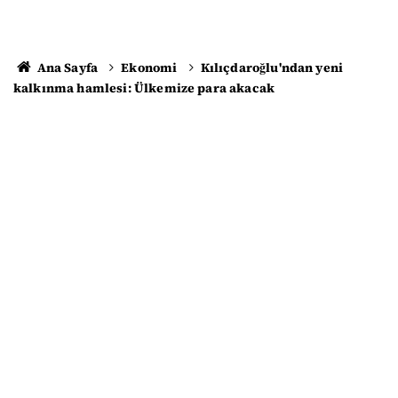
Ana Sayfa
Ekonomi
Kılıçdaroğlu'ndan yeni
kalkınma hamlesi: Ülkemize para akacak