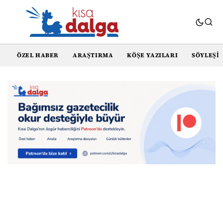
ÖZEL HABER
ARAŞTIRMA
KÖŞE YAZILARI
SÖYLEŞI