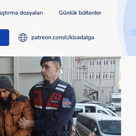
nesiyle IŞİD'e para topladılar: 2 kişi tutuklandı
a yardım bahanesiyle I
tutuklandı