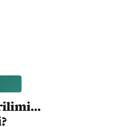
ilimi...
i?