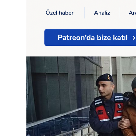
Ana Sayfa
Kimsesiz çocuklara yardım baha
Kimsesiz çocuklar
topladılar: 2 kişi 
Yayınlanma:
23/12/2022 17:54