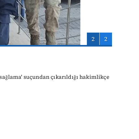
2
2
k sağlama' suçundan çıkarıldığı hakimlikçe