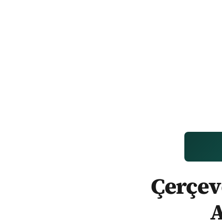
Çerçeve
A