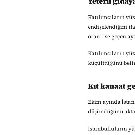
Yeterli gıday
Katılımcıların yü
endişelendiğini if
oranı ise geçen ay
Katılımcıların yüz
küçülttüğünü belir
Kıt kanaat g
Ekim ayında İstan
düşündüğünü akta
İstanbulluların yü