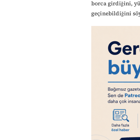
borca girdiğini, y
geçinebildiğini sö