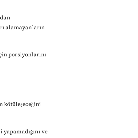
ndan
ları alamayanların
çin porsiyonlarını
n kötüleşeceğini
eri yapamadığını ve