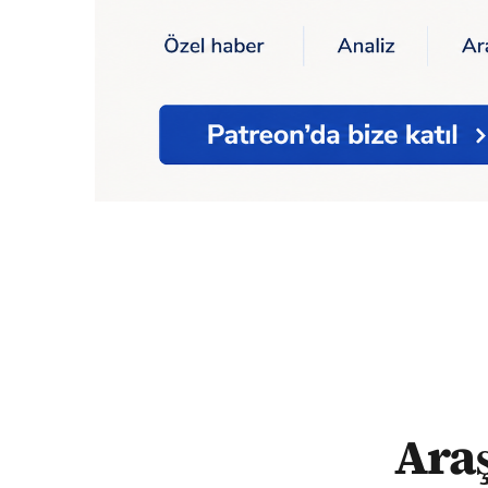
Ana Sayfa
Araştırma: Kıt kanaat geçinen
Araş