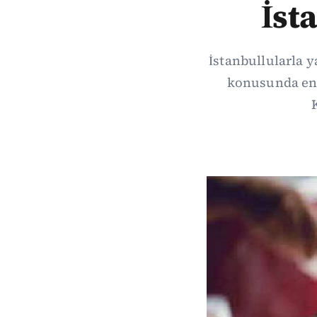
İst
İstanbullularla y
konusunda endi