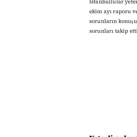
İstanbullular yete
ekim ayı raporu ve
sorunların konuşul
sorunları takip ett