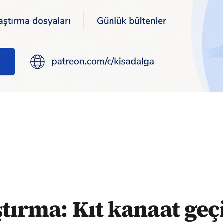
 İstanbullu porsiyon küçülttü
tırma: Kıt kanaat ge