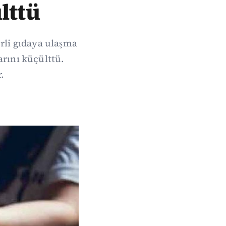
lttü
erli gıdaya ulaşma
arını küçülttü.
.