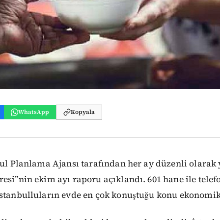
WhatsApp
Kopyala
nbul Planlama Ajansı tarafından her ay düzenli olara
esi”nin ekim ayı raporu açıklandı. 601 hane ile telef
İstanbulluların evde en çok konuştuğu konu ekonomik