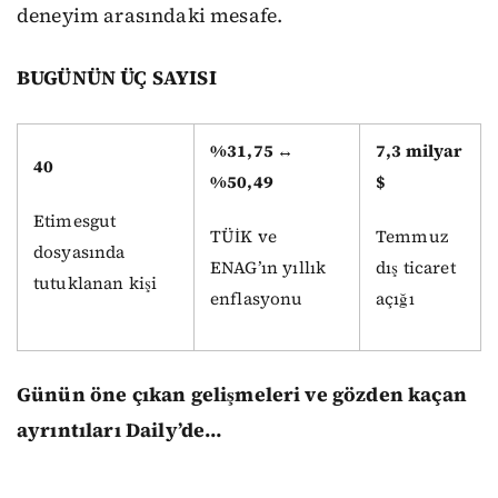
deneyim arasındaki mesafe.
BUGÜNÜN ÜÇ SAYISI
%31,75 ↔
7,3 milyar
40
%50,49
$
Etimesgut
TÜİK ve
Temmuz
dosyasında
ENAG’ın yıllık
dış ticaret
tutuklanan kişi
enflasyonu
açığı
Günün öne çıkan gelişmeleri ve gözden kaçan
ayrıntıları Daily’de…