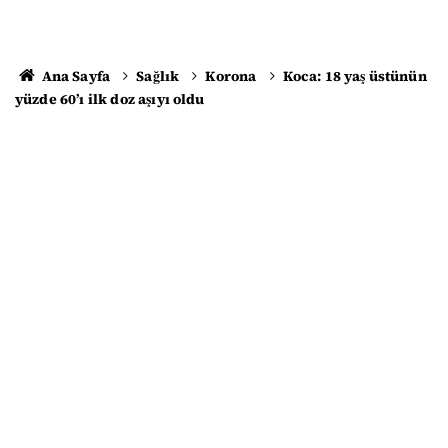
Ana Sayfa
Sağlık
Korona
Koca: 18 yaş üstünün
yüzde 60’ı ilk doz aşıyı oldu