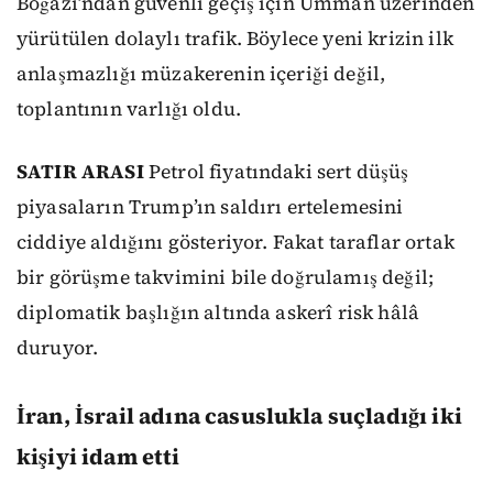
Boğazı’ndan güvenli geçiş için Umman üzerinden
yürütülen dolaylı trafik. Böylece yeni krizin ilk
anlaşmazlığı müzakerenin içeriği değil,
toplantının varlığı oldu.
SATIR ARASI
Petrol fiyatındaki sert düşüş
piyasaların Trump’ın saldırı ertelemesini
ciddiye aldığını gösteriyor. Fakat taraflar ortak
bir görüşme takvimini bile doğrulamış değil;
diplomatik başlığın altında askerî risk hâlâ
duruyor.
İran, İsrail adına casuslukla suçladığı iki
kişiyi idam etti