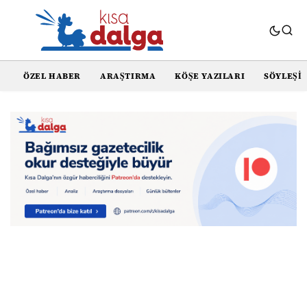
ÖZEL HABER
ARAŞTIRMA
KÖŞE YAZILARI
SÖYLEŞI