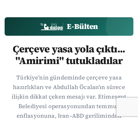
E-Bülten
Çerçeve yasa yola çıktı...
"Amirimi" tutukladılar
Türkiye’nin gündeminde çerçeve yasa
hazırlıkları ve Abdullah Öcalan’ın sürece
ilişkin dikkat çeken mesajı var. Etimesgut
Belediyesi operasyonundan temmuz
enflasyonuna, İran–ABD geriliminden
Suriye’deki gelişmelere uzanan günün önemli
haberlerini; gözden kaçan ayrıntılar, kültür-