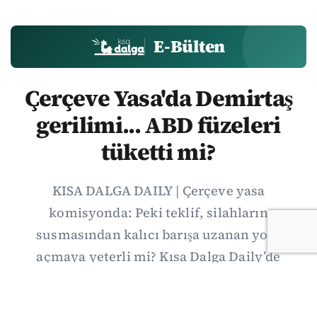
E-Bülten
Çerçeve Yasa'da Demirtaş
gerilimi... ABD füzeleri
tüketti mi?
KISA DALGA DAILY | Çerçeve yasa
komisyonda: Peki teklif, silahların
susmasından kalıcı barışa uzanan yolu
açmaya yeterli mi? Kısa Dalga Daily’de
düzenlemenin kapsamını Kuzey İrlanda
deneyimiyle karşılaştırıyor; Kuşadası