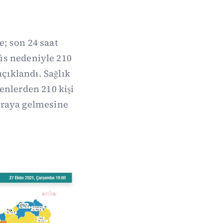
e; son 24 saat
irüs nedeniyle 210
açıklandı. Sağlık
renlerden 210 kişi
 araya gelmesine