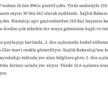
 testten 26 bin 896’sı pozitif çıktı. Virüs nedeniyle 21
hasta sayısı 30 bin 542 olarak açıklandı. Sağlık Bakan
f çıktı. Hastalığı ağır geçirenlerden 210 kişi hayatını k
ı birden çok sebebin bir araya gelmesine bağlı ve önl
ın paylaştığı haritada, 2. doz aşılamada hedef nüfusu
ı iller mavi renkle gösteriliyor. Sağlık Bakanlığı'nın 
yayınladığı tabloda yer alan bilgilere göre; 2. doz aş
rdu birinci sırada yer alıyor. Yüzde 52.6 aşılama oranı
yor.