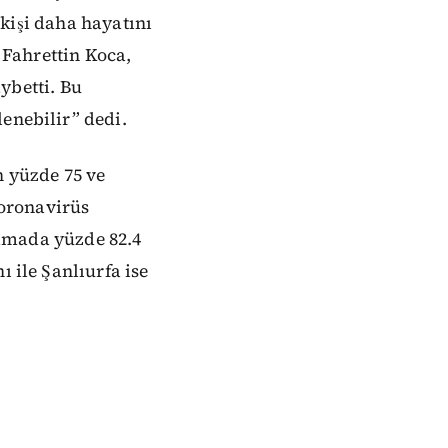
0 kişi daha hayatını
ı Fahrettin Koca,
aybetti. Bu
enebilir” dedi.
n yüzde 75 ve
koronavirüs
ılamada yüzde 82.4
 ile Şanlıurfa ise