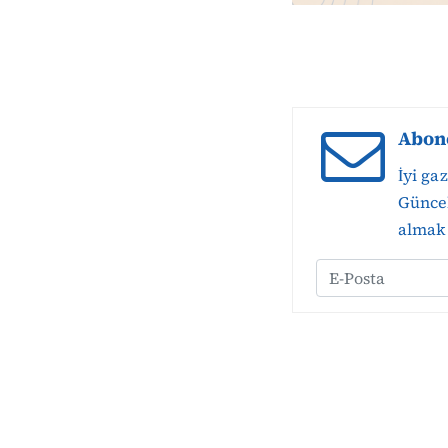
Abon
İyi ga
Güncel
almak 