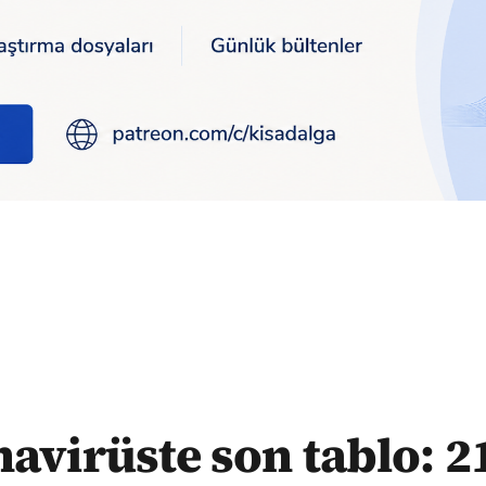
 son tablo: 210 can kaybı
avirüste son tablo: 2