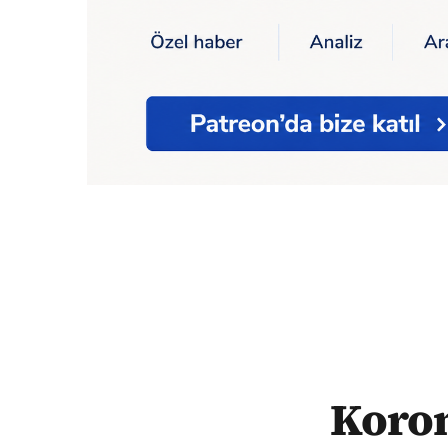
Ana Sayfa
Sağlık
Korona
Koronavirüste
Koron