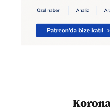
Ana Sayfa
Sağlık
Korona
Koronavirüs n
Koronav