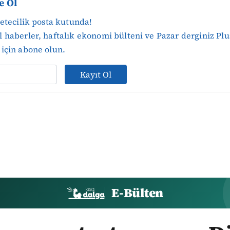
e Ol
zetecilik posta kutunda!
 haberler, haftalık ekonomi bülteni ve Pazar derginiz Plu
için abone olun.
Kayıt Ol
E-Bülten