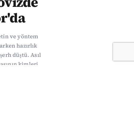
Dövizde
r'da
metin ve yöntem
arken hazırlık
şerh düştü. Asıl
sının kimleri,
acak.