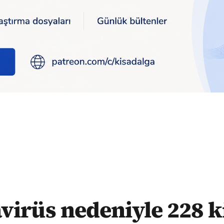
edeniyle 228 kişi daha hayatını kaybetti
irüs nedeniyle 228 k