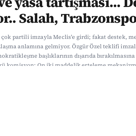
e yasa tartışması... 
or.. Salah, Trabzonspo
 çok partili imzayla Meclis'e girdi; fakat destek, 
aşma anlamına gelmiyor. Özgür Özel teklifi imzal
kratikleşme başlıklarının dışarıda bırakılmasına 
kü komisyon: On iki maddelik erteleme mekanizma
i koşulla ve ne zaman kapsayacağı orada somutlaş
06/08/2026 19:41
·