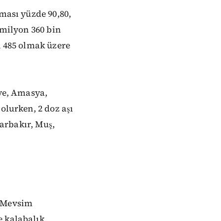
aması yüzde 90,80,
 milyon 360 bin
n 485 olmak üzere
iye, Amasya,
olurken, 2 doz aşı
yarbakır, Muş,
 "Mevsim
e kalabalık