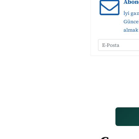
Abon
İyi ga
Güncel
almak 