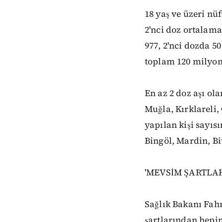
18 yaş ve üzeri nü
2'nci doz ortalama
977, 2'nci dozda 5
toplam 120 milyon 
En az 2 doz aşı ol
Muğla, Kırklareli,
yapılan kişi sayısı
Bingöl, Mardin, Bi
'MEVSİM ŞARTLA
Sağlık Bakanı Fah
şartlarından hepi