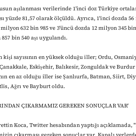
fusun aşılanması verilerinde 1'inci doz Türkiye ortal
sı yüzde 81,57 olarak ölçüldü. Ayrıca, 1'inci dozda 56
0 milyon 632 bin 985 ve 3'üncü dozda 12 milyon 345 bi
857 bin 540 aşı uygulandı.
an kişi sayısının en yüksek olduğu iller; Ordu, Osman
 Çanakkale, Eskişehir, Balıkesir, Zonguldak ve Burdur 
nın en az olduğu iller ise Şanlıurfa, Batman, Siirt, Di
tlis, Ağrı ve Bayburt oldu.
RINDAN ÇIKARMAMIZ GEREKEN SONUÇLAR VAR'
rettin Koca, Twitter hesabından yaptığı açıklamada,
mizin çıkarması gereken sonuçlar var. Kapalı yerlerd