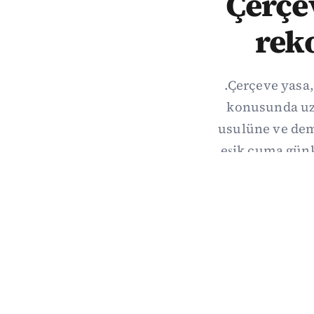
Çerçev
rek
.Çerçeve yasa,
konusunda uzl
usulüne ve demo
eşik cuma gün
hang