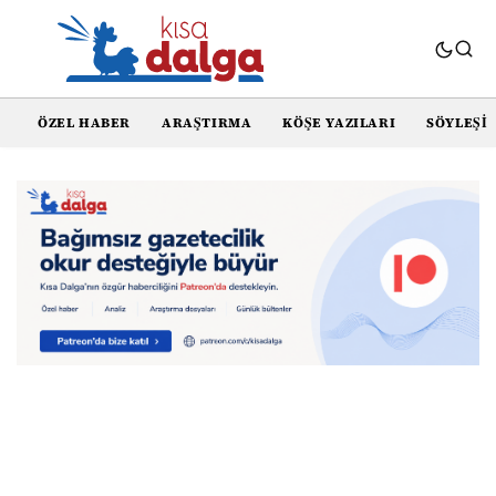
ÖZEL HABER
ARAŞTIRMA
KÖŞE YAZILARI
SÖYLEŞI