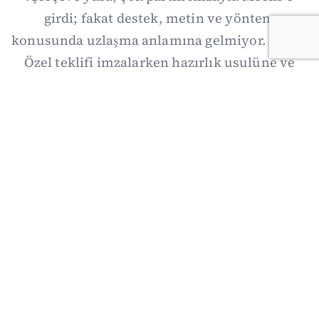
girdi; fakat destek, metin ve yöntem
konusunda uzlaşma anlamına gelmiyor. Özgür
Özel teklifi imzalarken hazırlık usulüne ve
demokratikleşme başlıklarının dışarıda
bırakılmasına şerh düştü. Asıl eşik cuma
günkü komisyon: On iki maddelik erteleme
mekanizmasının kimleri, hangi koşulla ve ne
zaman kapsayacağı orada somutlaşacak.
06/08/2026 19:41
·