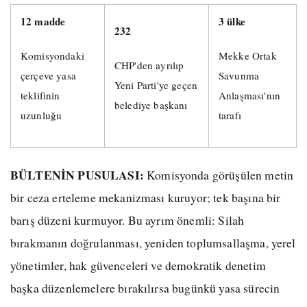
12 madde
3 ülke
232
Komisyondaki
Mekke Ortak
CHP'den ayrılıp
çerçeve yasa
Savunma
Yeni Parti'ye geçen
teklifinin
Anlaşması'nın
belediye başkanı
uzunluğu
tarafı
BÜLTENİN PUSULASI:
Komisyonda görüşülen metin
bir ceza erteleme mekanizması kuruyor; tek başına bir
barış düzeni kurmuyor. Bu ayrım önemli: Silah
bırakmanın doğrulanması, yeniden toplumsallaşma, yerel
yönetimler, hak güvenceleri ve demokratik denetim
başka düzenlemelere bırakılırsa bugünkü yasa sürecin