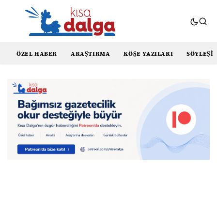
ÖZEL HABER
ARAŞTIRMA
KÖŞE YAZILARI
SÖYLEŞI