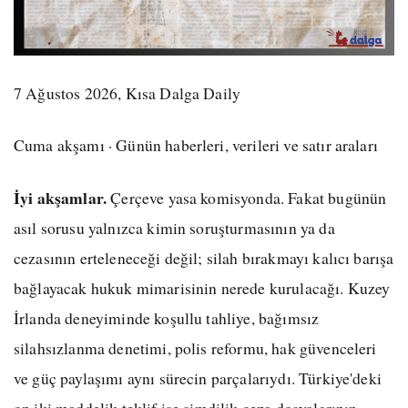
7 Ağustos 2026, Kısa Dalga Daily
Cuma akşamı · Günün haberleri, verileri ve satır araları
İyi akşamlar.
Çerçeve yasa komisyonda. Fakat bugünün
asıl sorusu yalnızca kimin soruşturmasının ya da
cezasının erteleneceği değil; silah bırakmayı kalıcı barışa
bağlayacak hukuk mimarisinin nerede kurulacağı. Kuzey
İrlanda deneyiminde koşullu tahliye, bağımsız
silahsızlanma denetimi, polis reformu, hak güvenceleri
ve güç paylaşımı aynı sürecin parçalarıydı. Türkiye'deki
on iki maddelik teklif ise şimdilik ceza dosyalarının