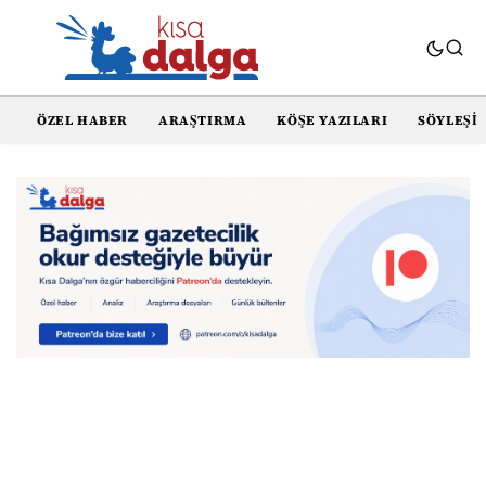
ÖZEL HABER
ARAŞTIRMA
KÖŞE YAZILARI
SÖYLEŞI