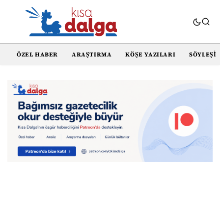
ÖZEL HABER
ARAŞTIRMA
KÖŞE YAZILARI
SÖYLEŞI