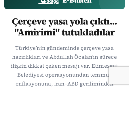
E-Bülten
Çerçeve yasa yola çıktı...
"Amirimi" tutukladılar
Türkiye’nin gündeminde çerçeve yasa
hazırlıkları ve Abdullah Öcalan’ın sürece
ilişkin dikkat çeken mesajı var. Etimesgut
Belediyesi operasyonundan temmuz
enflasyonuna, İran–ABD geriliminden
Suriye’deki gelişmelere uzanan günün önemli
haberlerini; gözden kaçan ayrıntılar, kültür-
sanat ve spor gündemiyle birlikte Kısa Dalga
Daily’de derledik. 3 Ağustos’un kapsamlı
haber özeti burada.