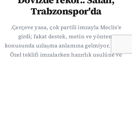
Dövizde rekor.. Salah,
Trabzonspor'da
.Çerçeve yasa, çok partili imzayla Meclis'e
girdi; fakat destek, metin ve yöntem
konusunda uzlaşma anlamına gelmiyor. Özgür
Özel teklifi imzalarken hazırlık usulüne ve
demokratikleşme başlıklarının dışarıda
bırakılmasına şerh düştü. Asıl eşik cuma
günkü komisyon: On iki maddelik erteleme
mekanizmasının kimleri, hangi koşulla ve ne
zaman kapsayacağı orada somutlaşacak.
06/08/2026 19:41
·