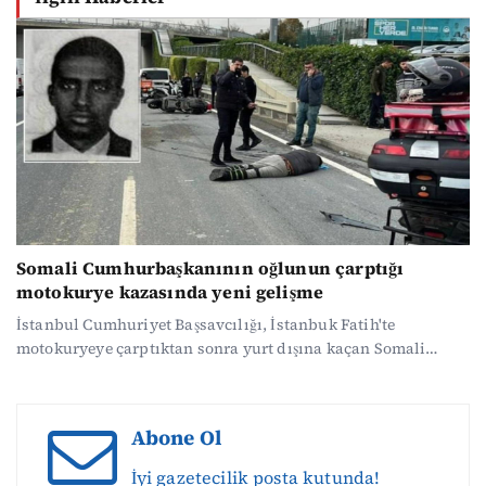
Somali Cumhurbaşkanının oğlunun çarptığı
motokurye kazasında yeni gelişme
İstanbul Cumhuriyet Başsavcılığı, İstanbuk Fatih'te
motokuryeye çarptıktan sonra yurt dışına kaçan Somali
Cumhurbaşkanının oğluyla ilgili açıklama yaptı.
Açıklamada şüphelinin yakalanması için uluslararası
prosedürlerin işletildiği belirtildi.
Abone Ol
İyi gazetecilik posta kutunda!