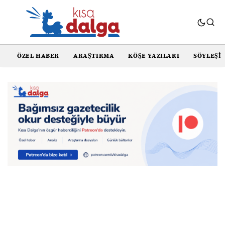
ÖZEL HABER
ARAŞTIRMA
KÖŞE YAZILARI
SÖYLEŞI