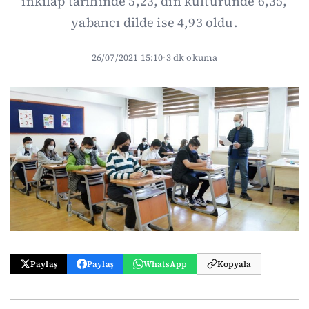
inkılap tarihinde 5,23, din kültüründe 6,35,
yabancı dilde ise 4,93 oldu.
26/07/2021 15:10
·
3 dk okuma
Paylaş
Paylaş
WhatsApp
Kopyala