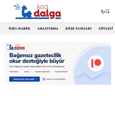
ÖZEL HABER
ARAŞTIRMA
KÖŞE YAZILARI
SÖYLEŞI