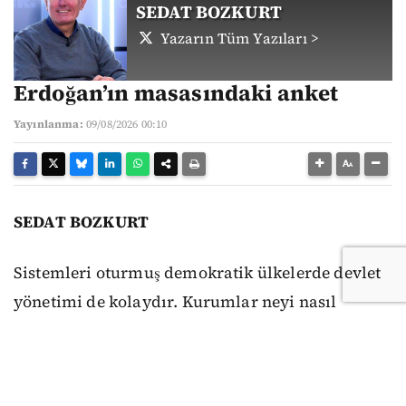
SEDAT BOZKURT
Yazarın Tüm Yazıları >
Erdoğan’ın masasındaki anket
Yayınlanma:
09/08/2026 00:10
SEDAT BOZKURT
Sistemleri oturmuş demokratik ülkelerde devlet
yönetimi de kolaydır. Kurumlar neyi nasıl
yapacaklarını ya da yapmayacaklarını bilirler.
Anayasa ve yasalar mutlaktır, uyulmaması diye
bir şey söz konusu olamaz. Seçimlerde siyasi