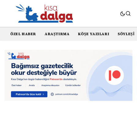
ÖZEL HABER
ARAŞTIRMA
KÖŞE YAZILARI
SÖYLEŞI