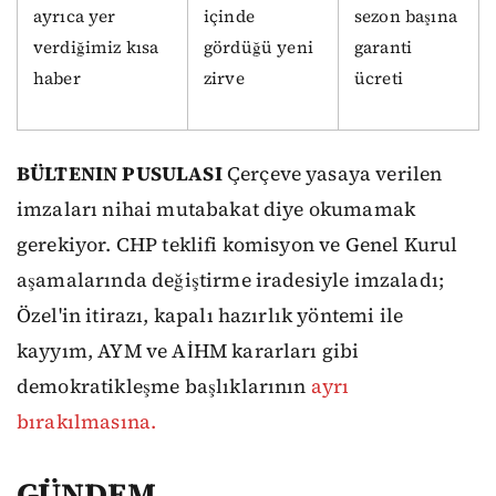
ayrıca yer
içinde
sezon başına
verdiğimiz kısa
gördüğü yeni
garanti
haber
zirve
ücreti
BÜLTENIN PUSULASI
Çerçeve yasaya verilen
imzaları nihai mutabakat diye okumamak
gerekiyor. CHP teklifi komisyon ve Genel Kurul
aşamalarında değiştirme iradesiyle imzaladı;
Özel'in itirazı, kapalı hazırlık yöntemi ile
kayyım, AYM ve AİHM kararları gibi
demokratikleşme başlıklarının
ayrı
bırakılmasına.
GÜNDEM