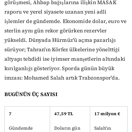
görüşmesi, Ahbap bağışlarına ilişkin MASAK
raporu ve yerel siyasete uzanan yeni adli
işlemler de gündemde. Ekonomide dolar, euro ve
sterlin aynı gün rekor görürken rezervler
yükseldi. Dünyada Hürmüz'ü açma pazarlığı
sürüyor; Tahran'ın Körfez ülkelerine yönelttiği
altyapı tehdidi ise iyimser manşetlerin altındaki
kırılganlığı gösteriyor. Sporda günün büyük
imzası: Mohamed Salah artık Trabzonspor'da.
BUGÜNÜN ÜÇ SAYISI
7
47,59 TL
17 milyon €
Gündemde
Doların gün
Salah'ın