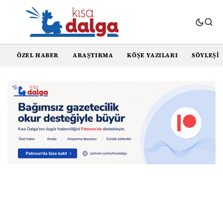
ÖZEL HABER
ARAŞTIRMA
KÖŞE YAZILARI
SÖYLEŞI