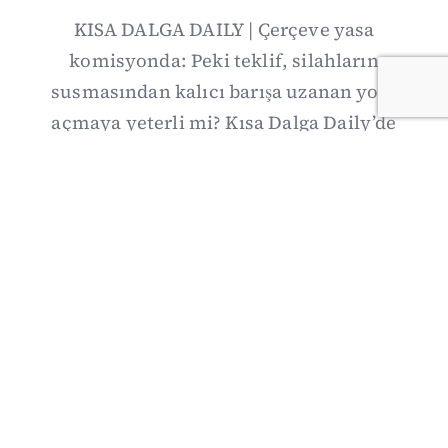
KISA DALGA DAILY | Çerçeve yasa
komisyonda: Peki teklif, silahların
susmasından kalıcı barışa uzanan yolu
açmaya yeterli mi? Kısa Dalga Daily’de
düzenlemenin kapsamını Kuzey İrlanda
deneyimiyle karşılaştırıyor; Kuşadası
operasyonundan yeni savunma ittifakına,
akaryakıt zammından Hürmüz pazarlığına
uzanan günün önemli gelişmelerini ve gözden
kaçan ayrıntıları derliyoruz.
07/08/2026 20:00
·