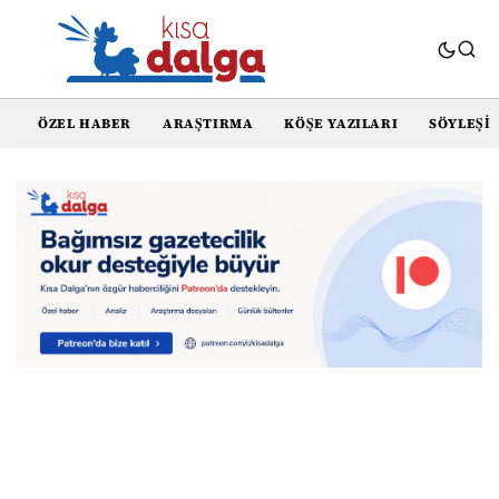
ÖZEL HABER
ARAŞTIRMA
KÖŞE YAZILARI
SÖYLEŞI