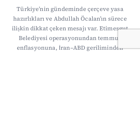
Türkiye’nin gündeminde çerçeve yasa
hazırlıkları ve Abdullah Öcalan’ın sürece
ilişkin dikkat çeken mesajı var. Etimesgut
Belediyesi operasyonundan temmuz
enflasyonuna, İran–ABD geriliminden
Suriye’deki gelişmelere uzanan günün önemli
haberlerini; gözden kaçan ayrıntılar, kültür-
sanat ve spor gündemiyle birlikte Kısa Dalga
Daily’de derledik. 3 Ağustos’un kapsamlı
haber özeti burada.
03/08/2026 18:27
·