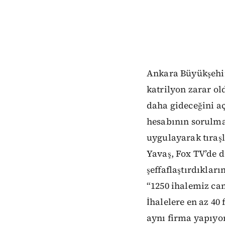
Ankara Büyükşehir
katrilyon zarar ol
daha gideceğini aç
hesabının sorulma
uygulayarak tıraşl
Yavaş, Fox TV’de 
şeffaflaştırdıklar
“1250 ihalemiz can
İhalelere en az 40 
aynı firma yapıyo