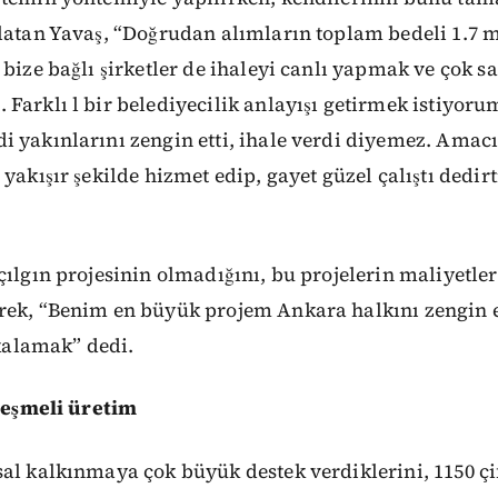
latan Yavaş, “Doğrudan alımların toplam bedeli 1.7 m
 bize bağlı şirketler de ihaleyi canlı yapmak ve çok s
Farklı l bir belediyecilik anlayışı getirmek istiyoru
i yakınlarını zengin etti, ihale verdi diyemez. Ama
 yakışır şekilde hizmet edip, gayet güzel çalıştı dedi
çılgın projesinin olmadığını, bu projelerin maliyetler
rek, “Benim en büyük projem Ankara halkını zengin 
yakalamak” dedi.
zleşmeli üretim
al kalkınmaya çok büyük destek verdiklerini, 1150 çi