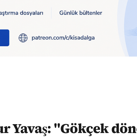
e ait 50 dosya daha savcılığa iletilecek"
r Yavaş: "Gökçek dö