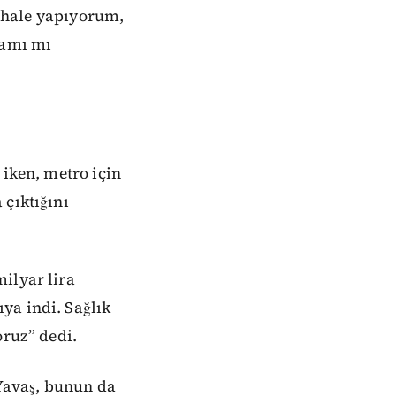
 ihale yapıyorum,
mamı mı
 iken, metro için
 çıktığını
ilyar lira
ya indi. Sağlık
oruz” dedi.
 Yavaş, bunun da