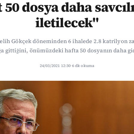
t 50 dosya daha savcıl
iletilecek"
lih Gökçek döneminden 6 ihalede 2.8 katrilyon z
ğa gittiğini, önümüzdeki hafta 50 dosyanın daha gid
24/03/2021 12:30
·
6 dk okuma