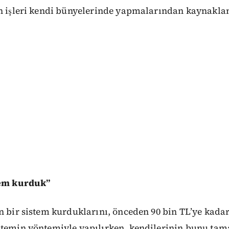
an işleri kendi bünyelerinde yapmalarından kaynaklan
tem kurduk”
n bir sistem kurduklarını, önceden 90 bin TL’ye kadar
 temin yöntemiyle yapılırken, kendilerinin bunu ta