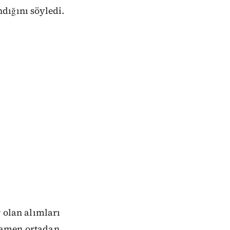
dığını söyledi.
 olan alımları
mamen ortadan