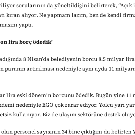
riliyor sorularının da yöneltildiğini belirterek, “Açık
yatı kıran alıyor. Ne yapmam lazım, ben de kendi fir
masını yaptı.
yon lira borç ödedik’
adığında 8 Nisan’da belediyenin borcu 8.5 milyar lira
n paranın artırılması nedeniyle aynı ayda 11 milyara
ar lira eski dönemin borcunu ödedik. Bugün yine 11 m
demi nedeniyle EGO çok zarar ediyor. Yolcu yarı yarı
etsiz kullanıyor. Biz de ulaşım sektörüne destek oluy
 olan personel sayısının 34 bine çıktığını da belirten