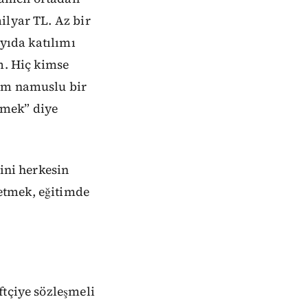
ilyar TL. Az bir
ayıda katılımı
m. Hiç kimse
cım namuslu bir
rtmek” diye
ini herkesin
etmek, eğitimde
ftçiye sözleşmeli