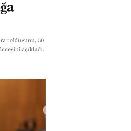
ığa
arar olduğunu, 50
eceğini açıkladı.