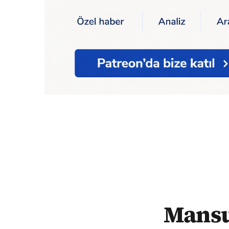
Ana Sayfa
Mansur Yavaş: "Gökçek dönemin
Mansu