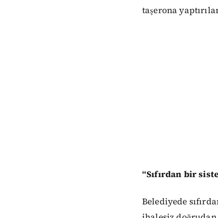
taşerona yaptırıl
“Sıfırdan bir sis
Belediyede sıfırda
ihalesiz doğrudan