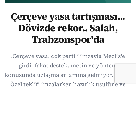
Çerçeve yasa tartışması...
Dövizde rekor.. Salah,
Trabzonspor'da
.Çerçeve yasa, çok partili imzayla Meclis'e
girdi; fakat destek, metin ve yöntem
konusunda uzlaşma anlamına gelmiyor. Özgür
Özel teklifi imzalarken hazırlık usulüne ve
demokratikleşme başlıklarının dışarıda
bırakılmasına şerh düştü. Asıl eşik cuma
günkü komisyon: On iki maddelik erteleme
mekanizmasının kimleri, hangi koşulla ve ne
zaman kapsayacağı orada somutlaşacak.