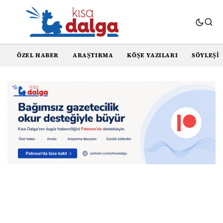
ÖZEL HABER
ARAŞTIRMA
KÖŞE YAZILARI
SÖYLEŞI