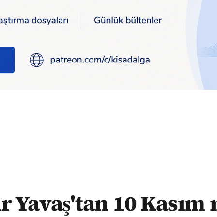
ajı: 365 gün ara vermeden çalışıyoruz, ta ki o ana kadar
 Yavaş'tan 10 Kasım 