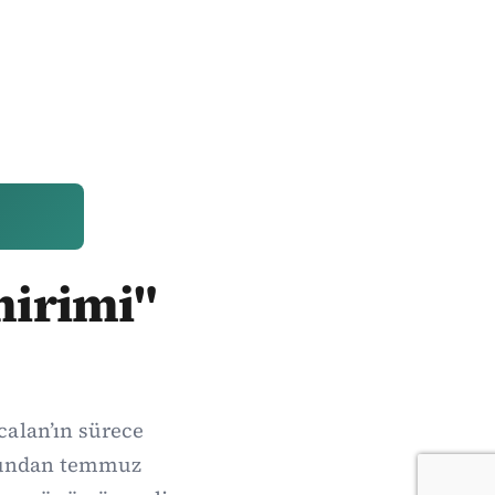
mirimi"
calan’ın sürece
onundan temmuz