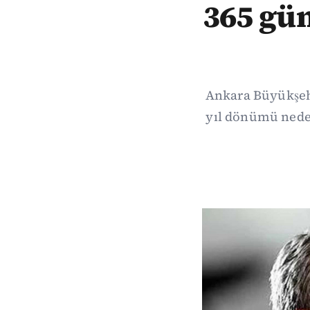
365 gün
Ankara Büyükşeh
yıl dönümü neden