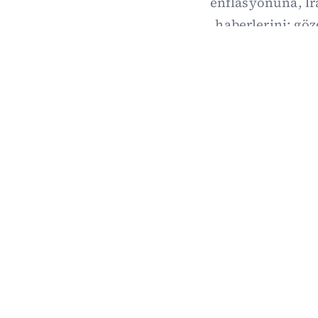
enflasyonuna, İ
haberlerini; göz
Dalga Da