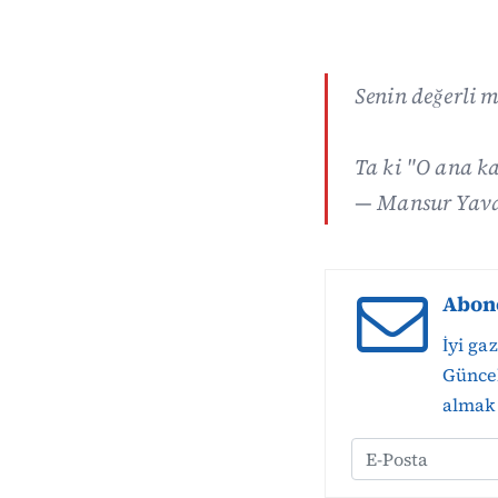
Senin değerli m
Ta ki "O ana ka
— Mansur Yav
Abon
İyi ga
Güncel
almak 