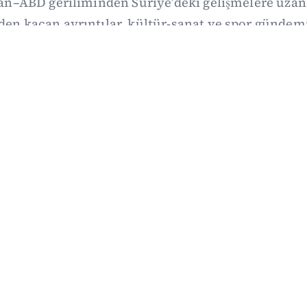
ran–ABD geriliminden Suriye’deki gelişmelere uza
den kaçan ayrıntılar, kültür-sanat ve spor gündemi
ily’de derledik. 3 Ağustos’un kapsamlı haber özet
03/08/2026 18:27
·