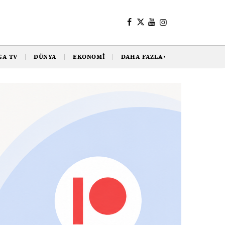
GA TV
DÜNYA
EKONOMI
DAHA FAZLA
▼