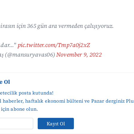
irasın için 365 gün ara vermeden çalışıyoruz.
dar..."
pic.twitter.com/Tmp7a0j2xZ
aş (@mansuryavas06)
November 9, 2022
e Ol
zetecilik posta kutunda!
 haberler, haftalık ekonomi bülteni ve Pazar derginiz Plu
için abone olun.
Kayıt Ol