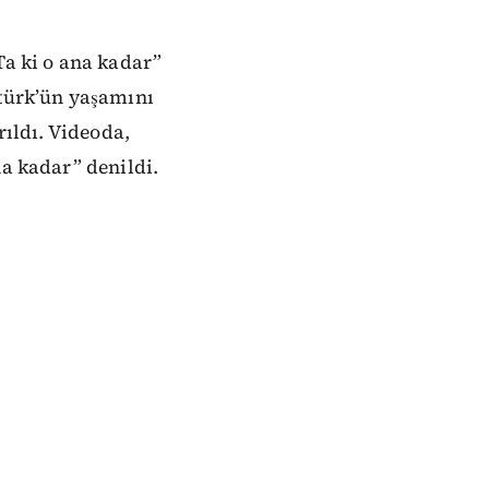
Ta ki o ana kadar”
atürk’ün yaşamını
rıldı. Videoda,
na kadar” denildi.