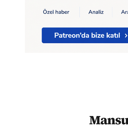
Ana Sayfa
Mansur Yavaş'tan 10 Kasım mes
Mansur