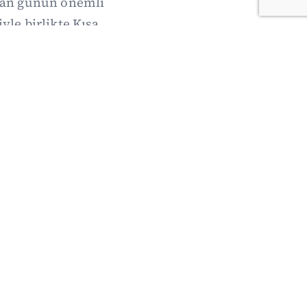
nan günün önemli
yle birlikte Kısa
i burada.