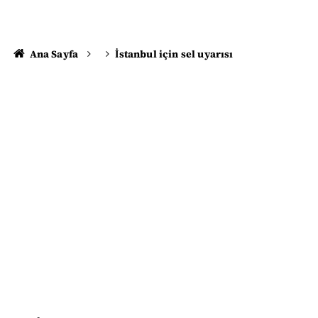
Ana Sayfa
İstanbul için sel uyarısı