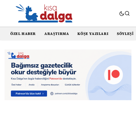
ÖZEL HABER
ARAŞTIRMA
KÖŞE YAZILARI
SÖYLEŞI