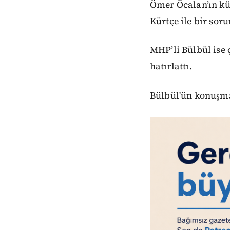
Ömer Öcalan’ın kü
Kürtçe ile bir sor
MHP’li Bülbül ise 
hatırlattı.
Bülbül'ün konuşma