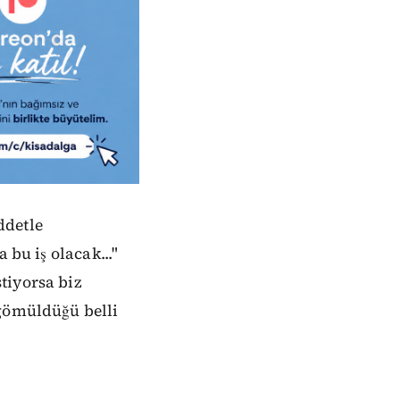
detle
 bu iş olacak..."
tiyorsa biz
 gömüldüğü belli