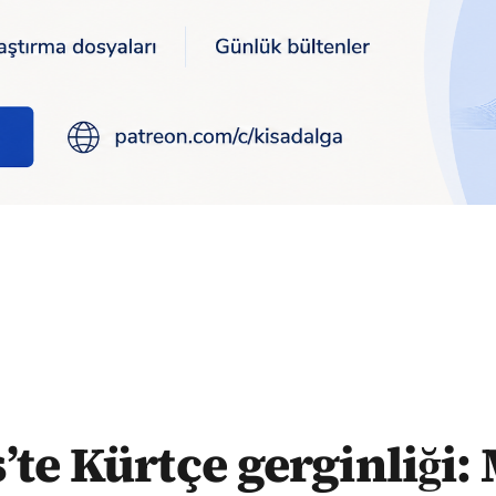
’li Bülbül ‘sarı torba’ ile tehdit etti
’te Kürtçe gerginliği: