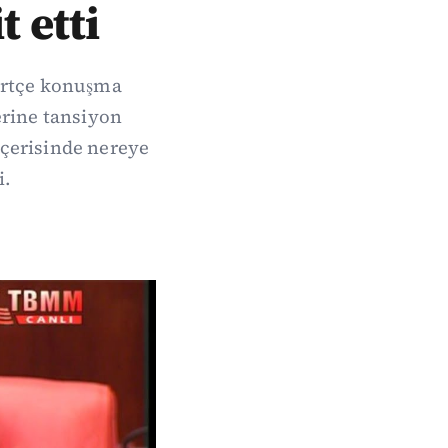
t etti
ürtçe konuşma
erine tansiyon
içerisinde nereye
i.