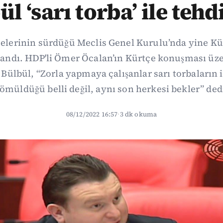
l ‘sarı torba’ ile tehdi
elerinin sürdüğü Meclis Genel Kurulu’nda yine K
şandı. HDP'li Ömer Öcalan’ın Kürtçe konuşması üz
 Bülbül, “Zorla yapmaya çalışanlar sarı torbaların 
ömüldüğü belli değil, aynı son herkesi bekler” ded
08/12/2022 16:57
·
3 dk okuma