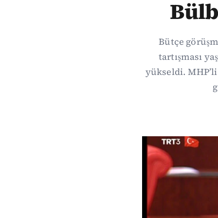
Bülbü
Bütçe görüşm
tartışması ya
yükseldi. MHP’li
g