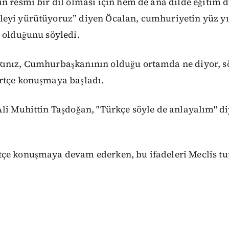
n resmi bir dil olması için hem de ana dilde eğitim di
eyi yürütüyoruz” diyen Öcalan, cumhuriyetin yüz yıll
 olduğunu söyledi.
ınız, Cumhurbaşkanının olduğu ortamda ne diyor, s
rtçe konuşmaya başladı.
li Muhittin Taşdoğan, "Türkçe söyle de anlayalım" di
çe konuşmaya devam ederken, bu ifadeleri Meclis tuta