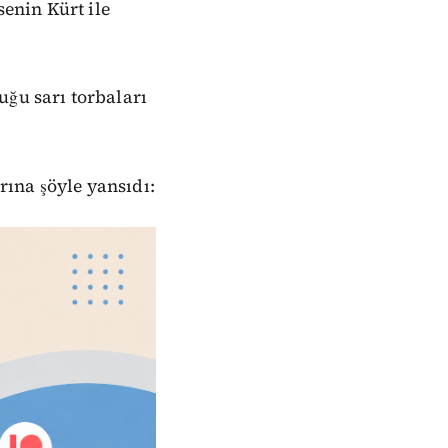
enin Kürt ile
uğu sarı torbaları
ına şöyle yansıdı: