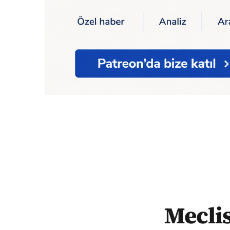
Ana Sayfa
Meclis’te Kürtçe gerginliği: MHP
Meclis