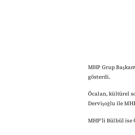
MHP Grup Başkanve
gösterdi.
Öcalan, kültürel s
Dervişoğlu ile MHP
MHP’li Bülbül ise 