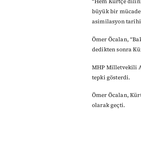
“Hem Kürtçe dilini
büyük bir mücadel
asimilasyon tarihi
Ömer Öcalan, “Bak
dedikten sonra Kü
MHP Milletvekili A
tepki gösterdi.
Ömer Öcalan, Kürt
olarak geçti.