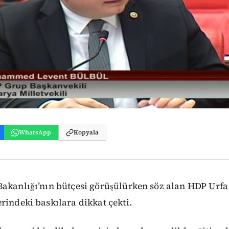
WhatsApp
Kopyala
Bakanlığı’nın bütçesi görüşülürken söz alan HDP Urfa
rindeki baskılara dikkat çekti.