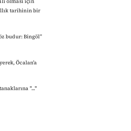
li olması için
ık tarihinin bir
öz budur: Bingöl”
yerek, Öcalan’a
naklarına "..."